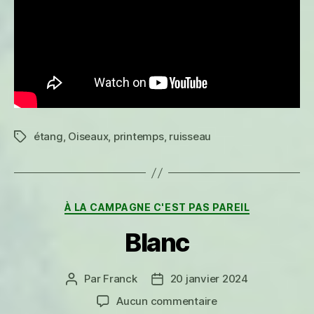
étang
,
Oiseaux
,
printemps
,
ruisseau
Étiquettes
Catégories
À LA CAMPAGNE C'EST PAS PAREIL
Blanc
Par
Franck
20 janvier 2024
Auteur
Date
de
de
sur
Aucun commentaire
l’article
l’article