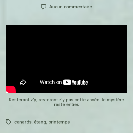
de
de
sur
Aucun commentaire
l’article
l’article
Locataires
Resteront z’y, resteront z’y pas cette année, le mystère
reste entier.
canards
,
étang
,
printemps
Étiquettes