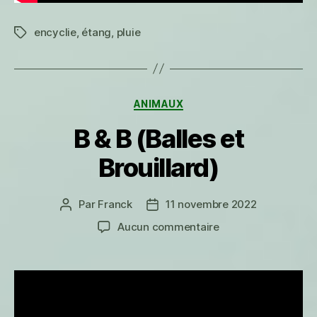
encyclie
,
étang
,
pluie
Étiquettes
Catégories
ANIMAUX
B & B (Balles et
Brouillard)
Par
Franck
11 novembre 2022
Auteur
Date
de
de
sur
Aucun commentaire
l’article
l’article
B
&
B
(Balles
et