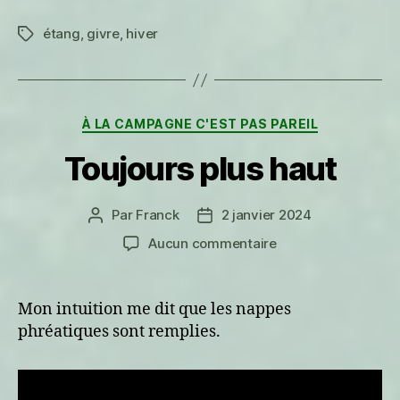
étang
,
givre
,
hiver
Étiquettes
Catégories
À LA CAMPAGNE C'EST PAS PAREIL
Toujours plus haut
Par
Franck
2 janvier 2024
Auteur
Date
de
de
sur
Aucun commentaire
l’article
l’article
Toujours
plus
haut
Mon intuition me dit que les nappes
phréatiques sont remplies.