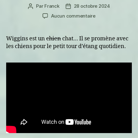
Par
Franck
28 octobre 2024
Auteur
Date
de
de
sur
Aucun commentaire
l’article
l’article
Quand
les
chiens
Wiggins est un
chien
chat… Il se promène avec
promènent
les chiens pour le petit tour d’étang quotidien.
leur
chat.