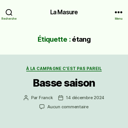
La Masure
Recherche
Menu
Étiquette :
étang
Catégories
À LA CAMPAGNE C'EST PAS PAREIL
Basse saison
Par
Franck
14 décembre 2024
Auteur
Date
de
de
sur
Aucun commentaire
l’article
l’article
Basse
saison