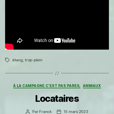
étang
,
trop-plein
Étiquettes
Catégories
À LA CAMPAGNE C'EST PAS PAREIL
ANIMAUX
Locataires
Par
Franck
15 mars 2023
Auteur
Date