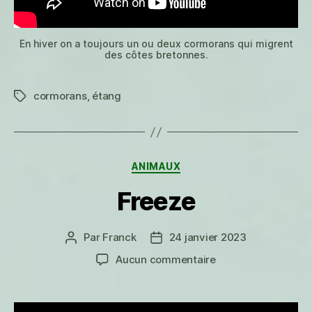
En hiver on a toujours un ou deux cormorans qui migrent
des côtes bretonnes.
cormorans
,
étang
Étiquettes
Catégories
ANIMAUX
Freeze
Par
Franck
24 janvier 2023
Auteur
Date
de
de
sur
Aucun commentaire
l’article
l’article
Freeze