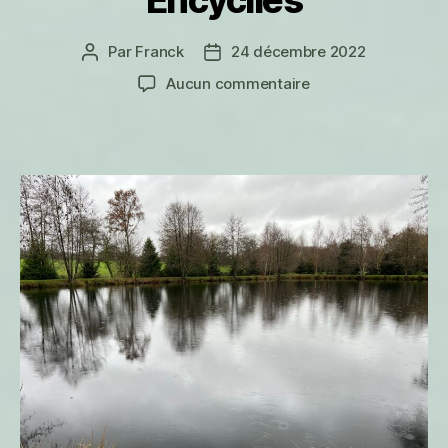
Par
Franck
24 décembre 2022
Auteur
Date
de
de
sur
Aucun commentaire
l’article
l’article
Encyclies