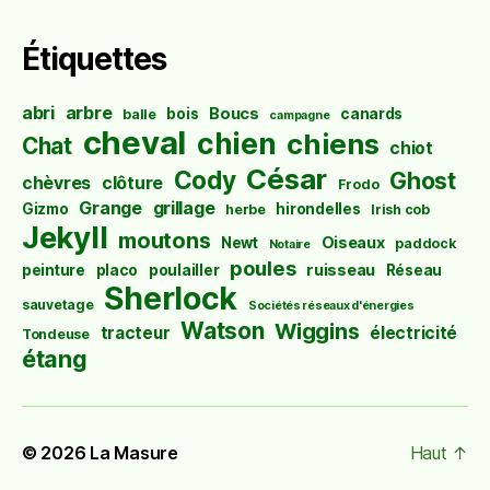
Étiquettes
abri
arbre
Boucs
bois
canards
balle
campagne
cheval
chien
chiens
Chat
chiot
César
Cody
Ghost
chèvres
clôture
Frodo
Grange
grillage
Gizmo
hirondelles
herbe
Irish cob
Jekyll
moutons
Oiseaux
Newt
paddock
Notaire
poules
ruisseau
peinture
placo
poulailler
Réseau
Sherlock
sauvetage
Sociétés réseaux d'énergies
Watson
Wiggins
tracteur
électricité
Tondeuse
étang
© 2026
La Masure
Haut
↑