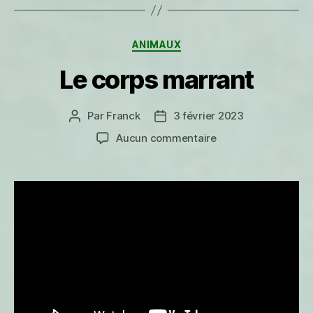
Catégories
ANIMAUX
Le corps marrant
Par
Franck
3 février 2023
Auteur
Date
de
de
sur
Aucun commentaire
l’article
l’article
Le
corps
marrant