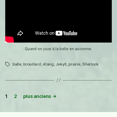
Brouillard)
Quand on joue à la balle en automne.
balle
,
brouillard
,
étang
,
Jekyll
,
prairie
,
Sherlock
Étiquettes
Pagination
1
2
plus anciens
→
des
publications