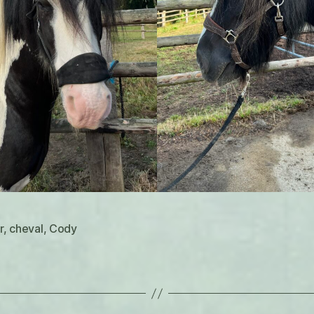
r
,
cheval
,
Cody
es