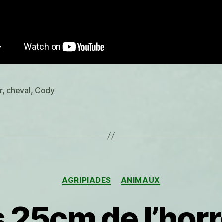
r
,
cheval
,
Cody
es
Catégories
AGRIPIADES
ANIMAUX
 25cm de l’hor