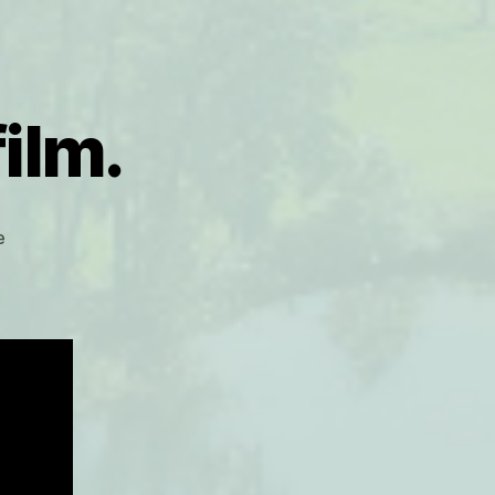
ilm.
sur
e
Blanche
Neige :
Le
film.