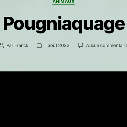
ANIMAUX
Pougniaquage
Par
Franck
1 août 2022
Aucun commentair
Auteur
Date
de
de
l’article
l’article