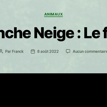
Catégories
ANIMAUX
nche Neige : Le f
Par
Franck
8 août 2022
Aucun commentair
Auteur
Date
de
de
l’article
l’article