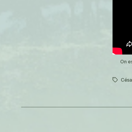
On es
Césa
Étiquett