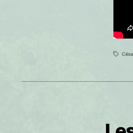
Césa
Étiquett
Les