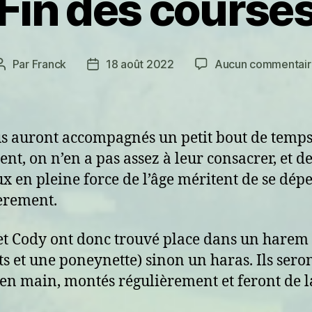
Fin des course
Par
Franck
18 août 2022
Aucun commentair
Auteur
Date
de
de
l’article
l’article
us auront accompagnés un petit bout de temps
ent, on n’en a pas assez à leur consacrer, et d
x en pleine force de l’âge méritent de se dép
èrement.
et Cody ont donc trouvé place dans un harem
s et une poneynette) sinon un haras. Ils sero
 en main, montés régulièrement et feront de l