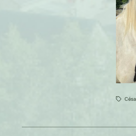
Césa
Étiquett