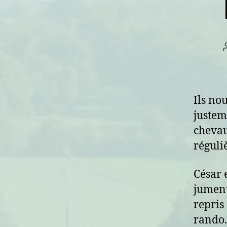
Ils no
justem
chevau
réguli
César 
jument
repris
rando.