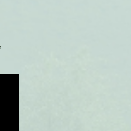
sur
e
Pougniaquage