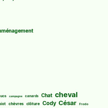
mménagement
cheval
Chat
ucs
canards
campagne
César
Cody
hiot
chèvres
clôture
Frodo