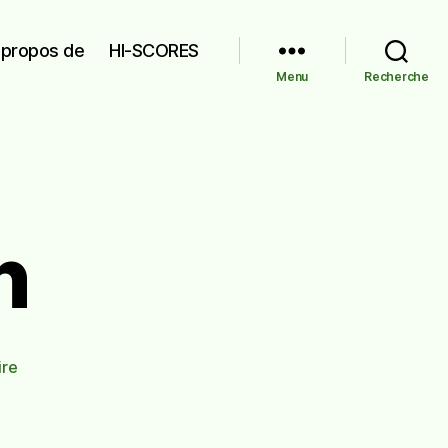
 propos de
HI-SCORES
Menu
Recherche
n
sur
re
Haute
saison