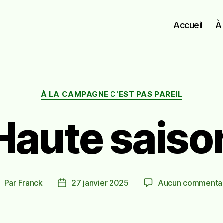
Accueil
À
Catégories
À LA CAMPAGNE C'EST PAS PAREIL
Haute saiso
Par
Franck
27 janvier 2025
Aucun commentai
uteur
Date
e
de
’article
l’article