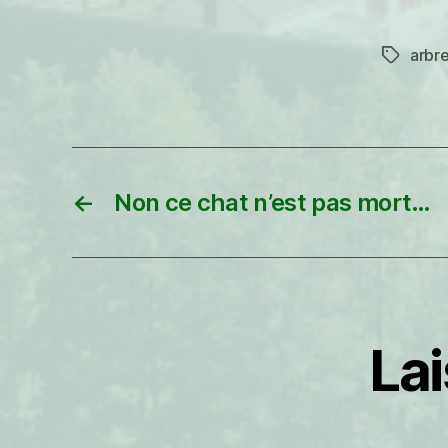
arbr
Étiquett
←
Non ce chat n’est pas mort…
La