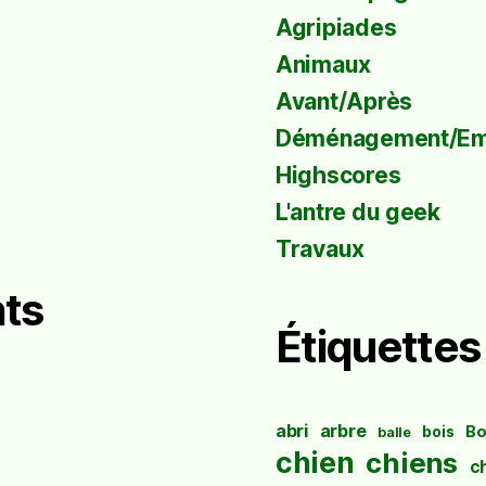
Agripiades
Animaux
Avant/Après
Déménagement/E
Highscores
L'antre du geek
Travaux
ts
Étiquettes
abri
arbre
Bo
bois
balle
chien
chiens
c