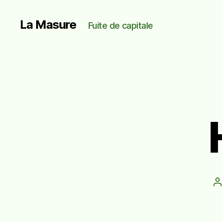
La Masure
Fuite de capitale
A
d
l