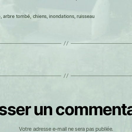
e
,
arbre tombé
,
chiens
,
inondations
,
ruisseau
es
isser un commenta
Votre adresse e-mail ne sera pas publiée.