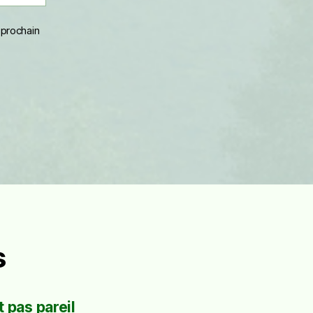
 prochain
s
 pas pareil