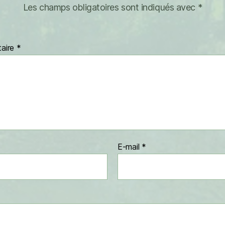
Les champs obligatoires sont indiqués avec
*
aire
*
E-mail
*