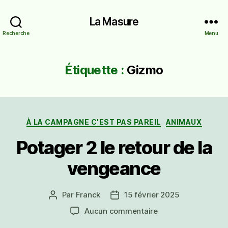
La Masure
Recherche
Menu
Étiquette :
Gizmo
Catégories
À LA CAMPAGNE C'EST PAS PAREIL
ANIMAUX
Potager 2 le retour de la
vengeance
Par
Franck
15 février 2025
Auteur
Date
de
de
sur
Aucun commentaire
l’article
l’article
Potager