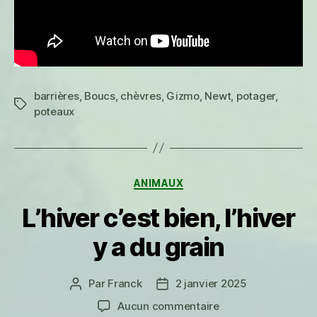
barrières
,
Boucs
,
chèvres
,
Gizmo
,
Newt
,
potager
,
Étiquettes
poteaux
Catégories
ANIMAUX
L’hiver c’est bien, l’hiver
y a du grain
Par
Franck
2 janvier 2025
Auteur
Date
de
de
sur
Aucun commentaire
l’article
l’article