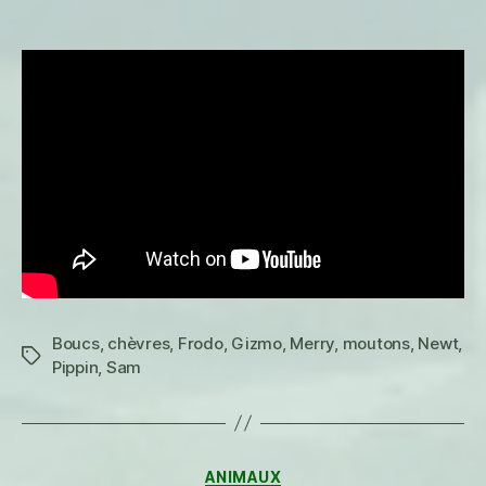
L’hiver
c’est
bien,
l’hiver
y
a
du
grain
Boucs
,
chèvres
,
Frodo
,
Gizmo
,
Merry
,
moutons
,
Newt
,
Étiquettes
Pippin
,
Sam
Catégories
ANIMAUX