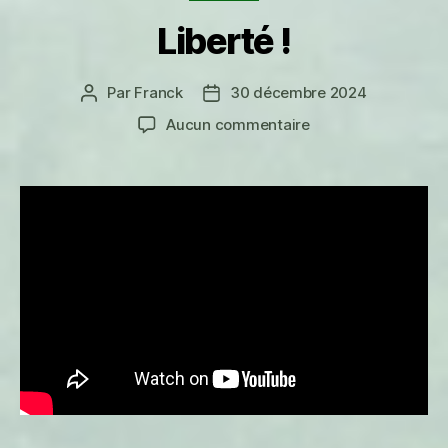
Liberté !
Par
Franck
30 décembre 2024
Auteur
Date
de
de
sur
Aucun commentaire
l’article
l’article
Liberté
!