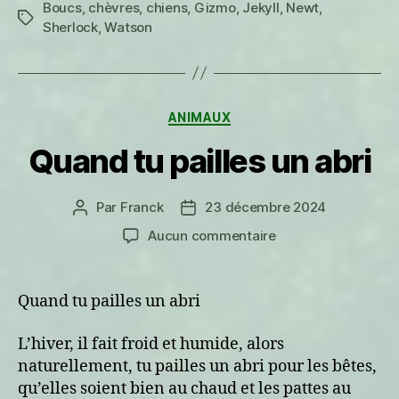
Boucs
,
chèvres
,
chiens
,
Gizmo
,
Jekyll
,
Newt
,
Étiquettes
Sherlock
,
Watson
Catégories
ANIMAUX
Quand tu pailles un abri
Par
Franck
23 décembre 2024
Auteur
Date
de
de
sur
Aucun commentaire
l’article
l’article
Quand
tu
pailles
Quand tu pailles un abri
un
abri
L’hiver, il fait froid et humide, alors
naturellement, tu pailles un abri pour les bêtes,
qu’elles soient bien au chaud et les pattes au