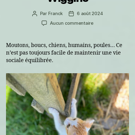
Par
Franck
6 août 2024
Auteur
Date
de
de
sur
Aucun commentaire
l’article
l’article
La
vie
sociale
Moutons, boucs, chiens, humains, poules… Ce
de
n’est pas toujours facile de maintenir une vie
Wiggins
sociale équilibrée.