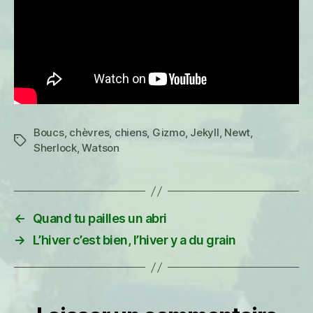
Boucs
,
chèvres
,
chiens
,
Gizmo
,
Jekyll
,
Newt
,
Étiquettes
Sherlock
,
Watson
←
Quand tu pailles un abri
→
L’hiver c’est bien, l’hiver y a du grain