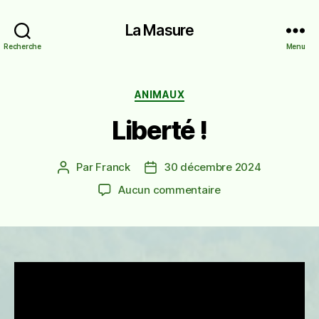
La Masure
Recherche
Menu
Catégories
ANIMAUX
Liberté !
Par
Franck
30 décembre 2024
Auteur
Date
de
de
sur
Aucun commentaire
l’article
l’article
Liberté
!