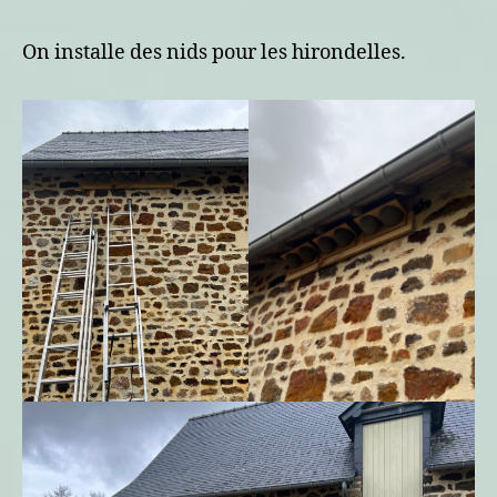
rond
d’ailes
On installe des nids pour les hirondelles.