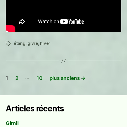
étang
,
givre
,
hiver
Étiquettes
Pagination
…
1
2
10
plus anciens
→
des
publications
Articles récents
Gimli