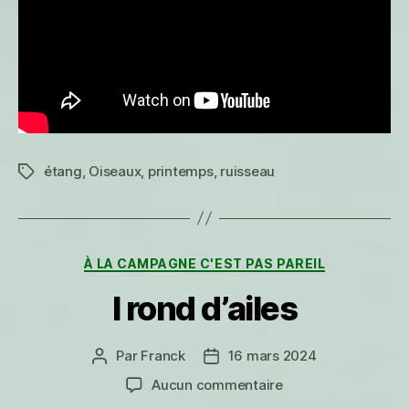
étang
,
Oiseaux
,
printemps
,
ruisseau
Étiquettes
Catégories
À LA CAMPAGNE C'EST PAS PAREIL
I rond d’ailes
Par
Franck
16 mars 2024
Auteur
Date
de
de
sur
Aucun commentaire
l’article
l’article
I