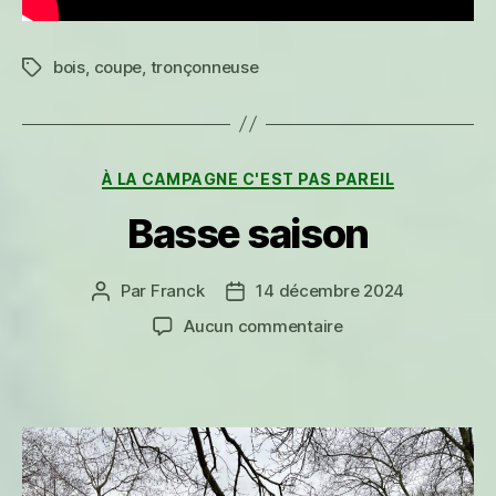
bois
,
coupe
,
tronçonneuse
Étiquettes
Catégories
À LA CAMPAGNE C'EST PAS PAREIL
Basse saison
Par
Franck
14 décembre 2024
Auteur
Date
de
de
sur
Aucun commentaire
l’article
l’article
Basse
saison