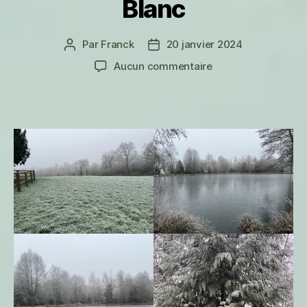
Blanc
Par
Franck
20 janvier 2024
Auteur
Date
de
de
sur
Aucun commentaire
l’article
l’article
Blanc