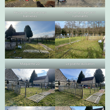
Récup des anciennes
Pose de grillage anti
barrières
ruminants
Maquette 2D
Le planté du bâton