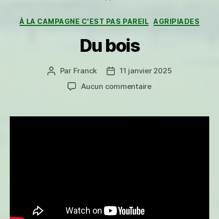
Catégories
À LA CAMPAGNE C'EST PAS PAREIL
AGRIPIADES
Du bois
Par
Franck
11 janvier 2025
Auteur
Date
de
de
sur
Aucun commentaire
l’article
l’article
Du
bois