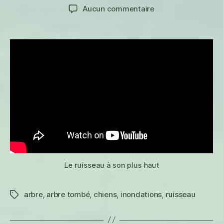
de
de
sur
Aucun commentaire
l’article
l’article
Haute
saison
Le ruisseau à son plus haut
arbre
,
arbre tombé
,
chiens
,
inondations
,
ruisseau
Étiquettes