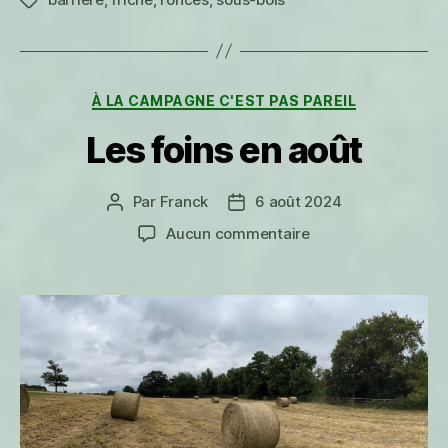
Étiquettes
Catégories
À LA CAMPAGNE C'EST PAS PAREIL
Les foins en août
Par
Franck
6 août 2024
Auteur
Date
de
de
sur
Aucun commentaire
l’article
l’article
Les
foins
en
août