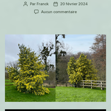
Par
Franck
20 février 2024
Auteur
Date
de
de
sur
Aucun commentaire
l’article
l’article
Mimosas