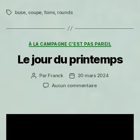
buse
,
coupe
,
foins
,
rounds
Étiquettes
Catégories
À LA CAMPAGNE C'EST PAS PAREIL
Le jour du printemps
Par
Franck
20 mars 2024
Auteur
Date
de
de
sur
Aucun commentaire
l’article
l’article
Le
jour
du
printemps