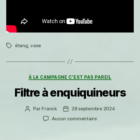
étang
,
vase
Étiquettes
Catégories
À LA CAMPAGNE C'EST PAS PAREIL
Filtre à enquiquineurs
Par
Franck
28 septembre 2024
Auteur
Date
de
de
sur
Aucun commentaire
l’article
l’article
Filtre
à
enquiquineurs