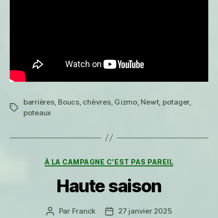
barrières
,
Boucs
,
chèvres
,
Gizmo
,
Newt
,
potager
,
Étiquettes
poteaux
Catégories
À LA CAMPAGNE C'EST PAS PAREIL
Haute saison
Par
Franck
27 janvier 2025
Auteur
Date