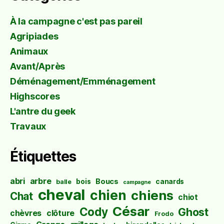
À la campagne c'est pas pareil
Agripiades
Animaux
Avant/Après
Déménagement/Emménagement
Highscores
L'antre du geek
Travaux
Étiquettes
abri
arbre
Boucs
bois
canards
balle
campagne
cheval
chien
chiens
Chat
chiot
César
Cody
Ghost
chèvres
clôture
Frodo