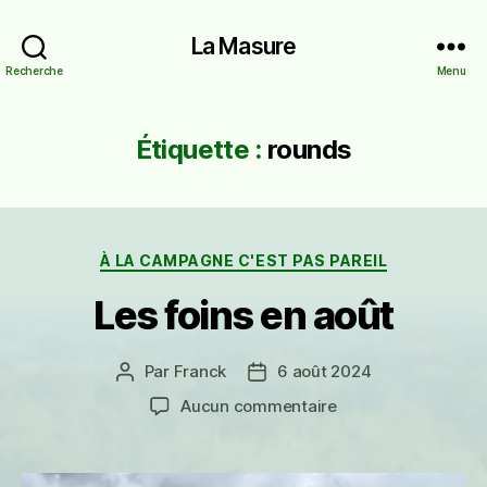
La Masure
Recherche
Menu
Étiquette :
rounds
Catégories
À LA CAMPAGNE C'EST PAS PAREIL
Les foins en août
Par
Franck
6 août 2024
Auteur
Date
de
de
sur
Aucun commentaire
l’article
l’article
Les
foins
en