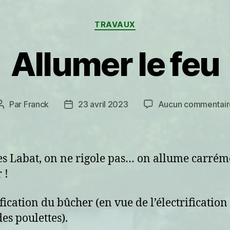
Catégories
TRAVAUX
Allumer le feu
Par
Franck
23 avril 2023
Aucun commentair
Auteur
Date
de
de
l’article
l’article
es Labat, on ne rigole pas… on allume carrém
 !
ification du bûcher (en vue de l’électrification
des poulettes).