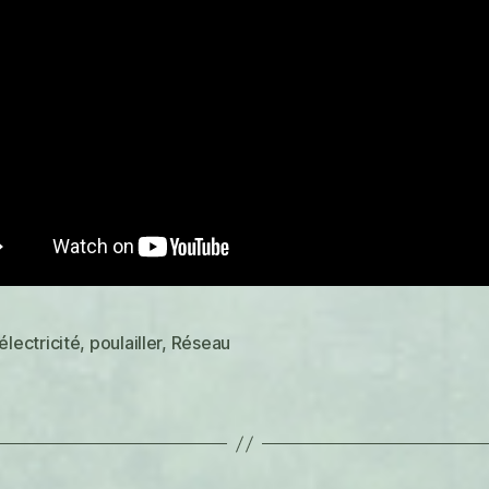
électricité
,
poulailler
,
Réseau
es