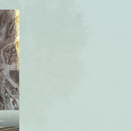
our le
bri