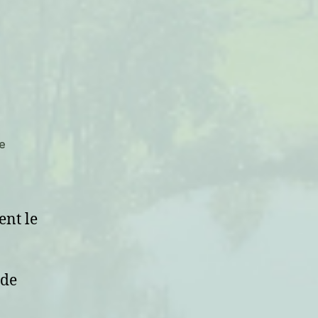
sur
e
Allumer
le
feu
ent le
 de