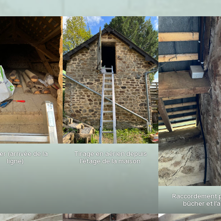
er (arrivée de la
Tirage en aérien depuis
ligne)
l’étage de la maison
Raccordement p
bûcher et l’a