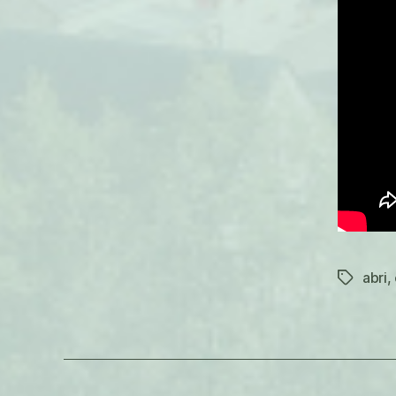
abri
,
Étiquett