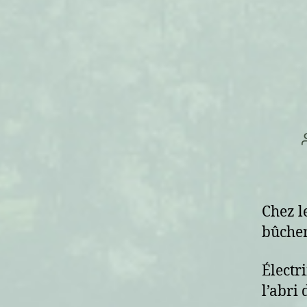
Chez l
bûcher
Électr
l’abri 