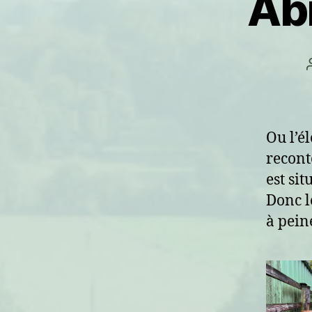
Abr
Ou l’él
reconte
est sit
Donc l
à pein