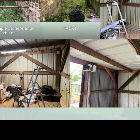
ple barrière anti-
FAUX !
chien ?