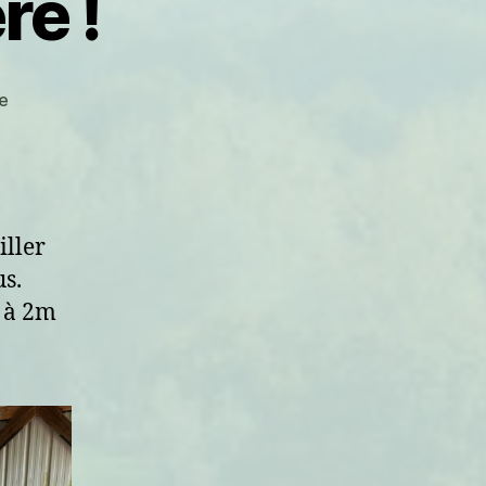
re !
sur
e
Abricadabra
lumière
!
iller
us.
, à 2m