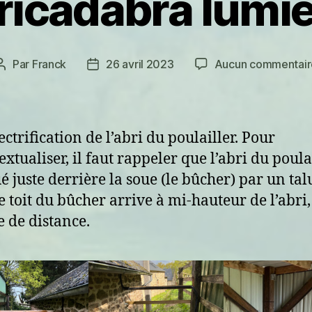
icadabra lumiè
Par
Franck
26 avril 2023
Aucun commentair
Auteur
Date
de
de
l’article
l’article
ectrification de l’abri du poulailler. Pour
xtualiser, il faut rappeler que l’abri du poula
ué juste derrière la soue (le bûcher) par un tal
e toit du bûcher arrive à mi-hauteur de l’abri
e de distance.