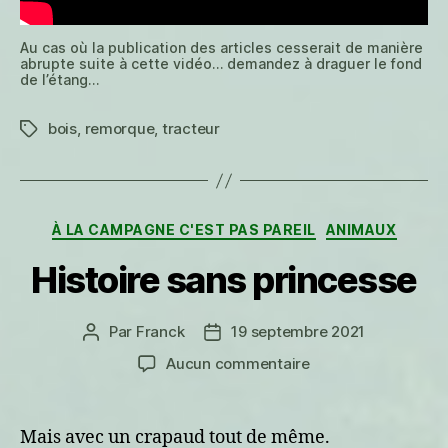
Au cas où la publication des articles cesserait de manière
abrupte suite à cette vidéo… demandez à draguer le fond
de l’étang…
bois
,
remorque
,
tracteur
Étiquettes
Catégories
À LA CAMPAGNE C'EST PAS PAREIL
ANIMAUX
Histoire sans princesse
Par
Franck
19 septembre 2021
Auteur
Date
de
de
sur
Aucun commentaire
l’article
l’article
Histoire
sans
princesse
Mais avec un crapaud tout de même.