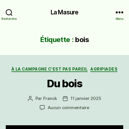
La Masure
Recherche
Menu
Étiquette :
bois
Catégories
À LA CAMPAGNE C'EST PAS PAREIL
AGRIPIADES
Du bois
Par
Franck
11 janvier 2025
Auteur
Date
de
de
sur
Aucun commentaire
l’article
l’article
Du
bois