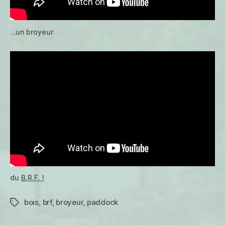
…un broyeur
du
B.R.F. !
bois
,
brf
,
broyeur
,
paddock
Étiquettes