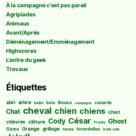
À la campagne c'est pas pareil
Agripiades
Animaux
Avant/Après
Déménagement/Emménagement
Highscores
L'antre du geek
Travaux
Étiquettes
abri
arbre
Boucs
bois
canards
balle
campagne
cheval
chien
chiens
Chat
chiot
César
Cody
Ghost
chèvres
clôture
Frodo
Grange
grillage
Gizmo
hirondelles
herbe
Irish cob