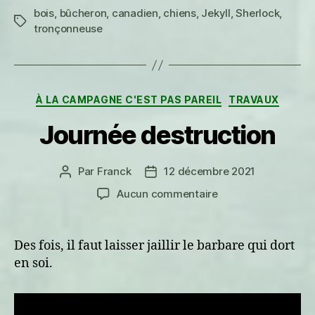
bois
,
bûcheron
,
canadien
,
chiens
,
Jekyll
,
Sherlock
,
Étiquettes
tronçonneuse
Catégories
À LA CAMPAGNE C'EST PAS PAREIL
TRAVAUX
Journée destruction
Par
Franck
12 décembre 2021
Auteur
Date
de
de
sur
Aucun commentaire
l’article
l’article
Journée
destruction
Des fois, il faut laisser jaillir le barbare qui dort
en soi.