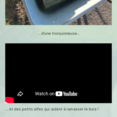
… d’une tronçonneuse…
… et des petits elfes qui aident à ramasser le bois !