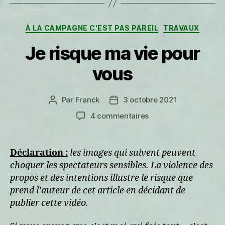
Catégories
À LA CAMPAGNE C'EST PAS PAREIL
TRAVAUX
Je risque ma vie pour
vous
Par
Franck
3 octobre 2021
Auteur
Date
de
de
sur
4 commentaires
l’article
l’article
Je
risque
ma
Déclaration :
les images qui suivent peuvent
vie
choquer les spectateurs sensibles. La violence des
pour
propos et des intentions illustre le risque que
vous
prend l’auteur de cet article en décidant de
publier cette vidéo.