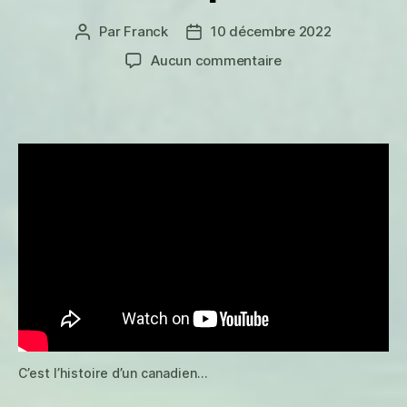
Par
Franck
10 décembre 2022
Auteur
Date
de
de
sur
Aucun commentaire
l’article
l’article
M’en
va
couper
du
bois
C’est l’histoire d’un canadien…