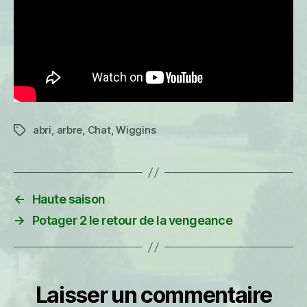
abri
,
arbre
,
Chat
,
Wiggins
Étiquettes
←
Haute saison
→
Potager 2 le retour de la vengeance
Laisser un commentaire