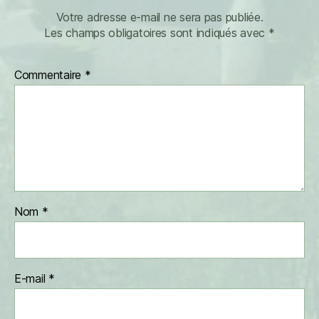
Votre adresse e-mail ne sera pas publiée.
Les champs obligatoires sont indiqués avec
*
Commentaire
*
Nom
*
E-mail
*