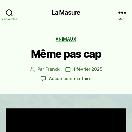
La Masure
Recherche
Menu
Catégories
ANIMAUX
Même pas cap
Par
Franck
1 février 2025
Auteur
Date
de
de
sur
Aucun commentaire
l’article
l’article
Même
pas
cap