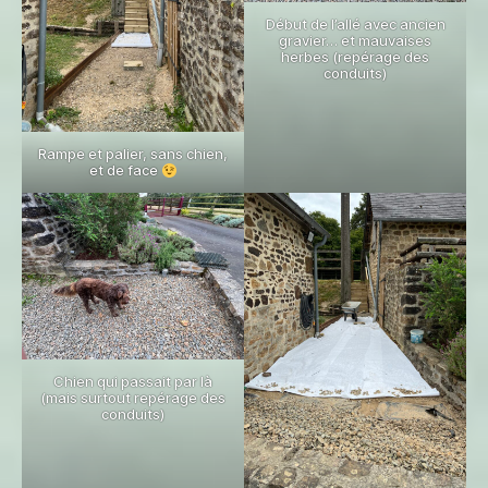
Début de l’allé avec ancien
gravier… et mauvaises
herbes (repérage des
conduits)
Rampe et palier, sans chien,
et de face
Chien qui passait par là
(mais surtout repérage des
conduits)