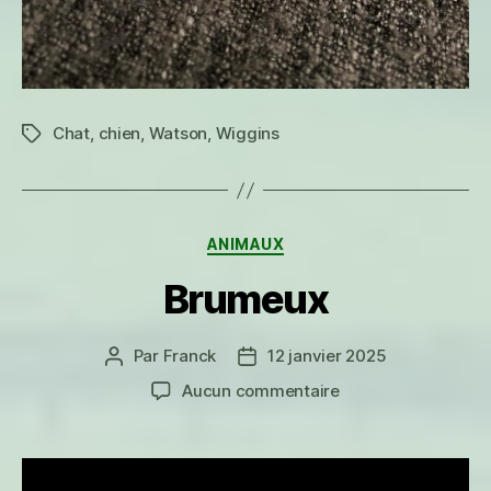
Chat
,
chien
,
Watson
,
Wiggins
Étiquettes
Catégories
ANIMAUX
Brumeux
Par
Franck
12 janvier 2025
Auteur
Date
de
de
sur
Aucun commentaire
l’article
l’article
Brumeux