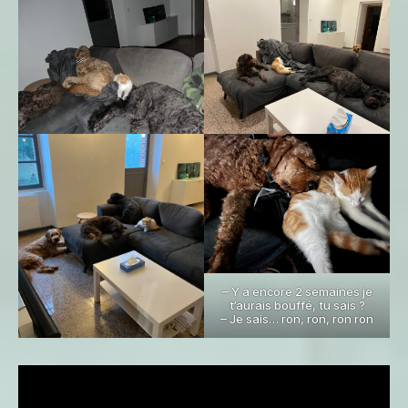
– Y a encore 2 semaines je
t’aurais bouffé, tu sais ?
– Je sais… ron, ron, ron ron