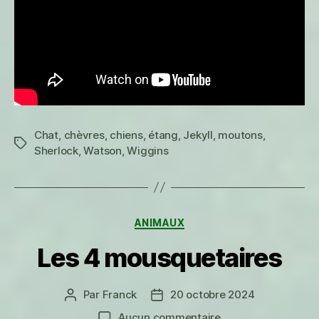
Chat
,
chèvres
,
chiens
,
étang
,
Jekyll
,
moutons
,
Étiquettes
Sherlock
,
Watson
,
Wiggins
Catégories
ANIMAUX
Les 4 mousquetaires
Par
Franck
20 octobre 2024
Auteur
Date
de
de
sur
Aucun commentaire