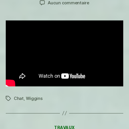
de
de
sur
Aucun commentaire
l’article
l’article
Le
bonheur
Chat
,
Wiggins
Étiquettes
Catégories
TRAVAUX