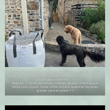
Sherlock : « Tu veux dire que ça dans le sac… ça doit aller là
dans l’allée ? Ha ben… je suis bien content de ne pas avoir de
pouce opposable moi… »
Watson : « Je me demande combien de pipis il faut que je
fasse pour couvrir toute cette surface quand le nouveau
gravier sera en place ? »