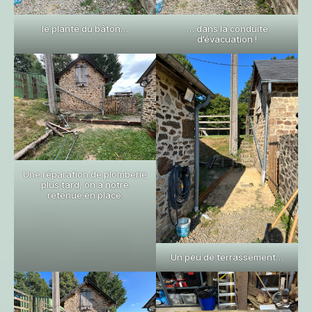
le planté du bâton…
… dans la conduite
d’évacuation !
Une réparation de plomberie
plus tard, on a notre
retenue en place.
Un peu de terrassement…