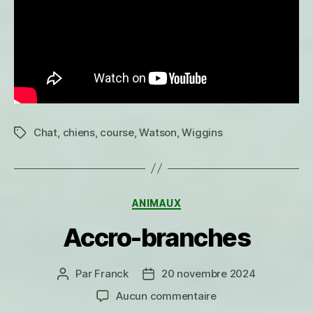
Chat
,
chiens
,
course
,
Watson
,
Wiggins
Étiquettes
Catégories
ANIMAUX
Accro-branches
Par
Franck
20 novembre 2024
Auteur
Date
de
de
sur
Aucun commentaire
l’article
l’article
Accro-