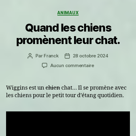
Catégories
ANIMAUX
Quand les chiens
promènent leur chat.
Par
Franck
28 octobre 2024
Auteur
Date
de
de
sur
Aucun commentaire
l’article
l’article
Quand
les
chiens
Wiggins est un
chien
chat… Il se promène avec
promènent
les chiens pour le petit tour d’étang quotidien.
leur
chat.