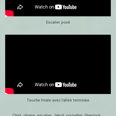
Escalier posé
Touche finale avec l’allée terminée
Chat
,
chiens
,
escalier
,
Jekyll
,
poulailler
,
Sherlock
,