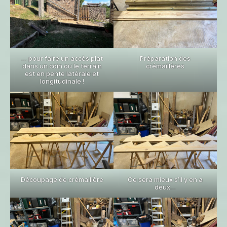
… pour faire un accès plat
Préparation des
dans un coin ou le terrain
crémaillères
est en pente latérale et
longitudinale !
Découpage de crémaillère
Ce sera mieux s’il y en a
deux…