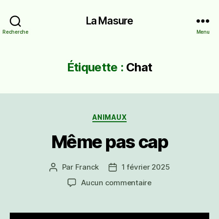
La Masure
Recherche
Menu
Étiquette :
Chat
Catégories
ANIMAUX
Même pas cap
Par
Franck
1 février 2025
Auteur
Date
de
de
sur
Aucun commentaire
l’article
l’article
Même
pas
cap