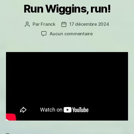
Run Wiggins, run!
Par
Franck
17 décembre 2024
Auteur
Date
de
de
sur
Aucun commentaire
l’article
l’article
Run
Wiggins,
run!