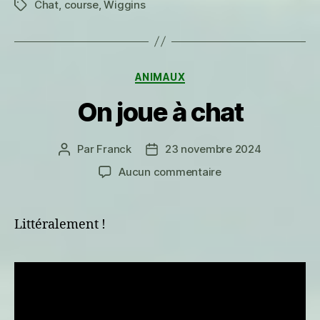
Chat
,
course
,
Wiggins
Étiquettes
Catégories
ANIMAUX
On joue à chat
Par
Franck
23 novembre 2024
Auteur
Date
de
de
sur
Aucun commentaire
l’article
l’article
On
joue
à
Littéralement !
chat