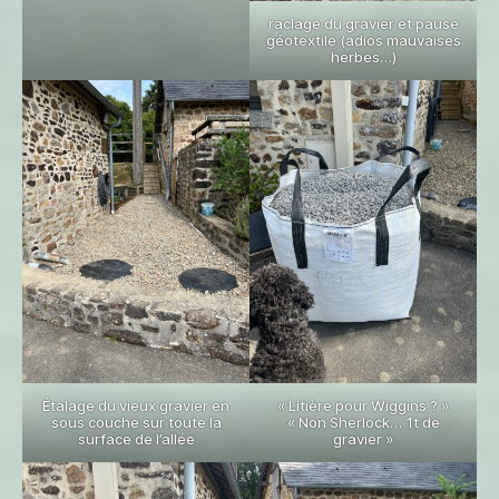
raclage du gravier et pause
géotextile (adios mauvaises
herbes…)
Étalage du vieux gravier en
« Litière pour Wiggins ? »
sous couche sur toute la
« Non Sherlock… 1t de
surface de l’allée
gravier »