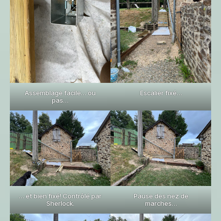
Assemblage facile… ou
Escalier fixé…
pas…
… et bien fixé! Contrôlé par
Pause des nez de
Sherlock.
marches…