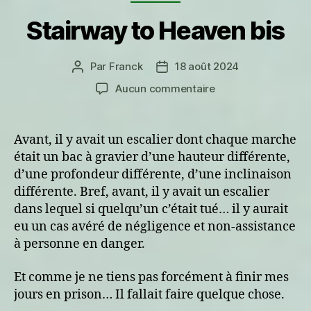
Stairway to Heaven bis
Par
Franck
18 août 2024
Auteur
Date
de
de
sur
Aucun commentaire
l’article
l’article
Stairway
to
Heaven
Avant, il y avait un escalier dont chaque marche
bis
était un bac à gravier d’une hauteur différente,
d’une profondeur différente, d’une inclinaison
différente. Bref, avant, il y avait un escalier
dans lequel si quelqu’un c’était tué… il y aurait
eu un cas avéré de négligence et non-assistance
à personne en danger.
Et comme je ne tiens pas forcément à finir mes
jours en prison… Il fallait faire quelque chose.