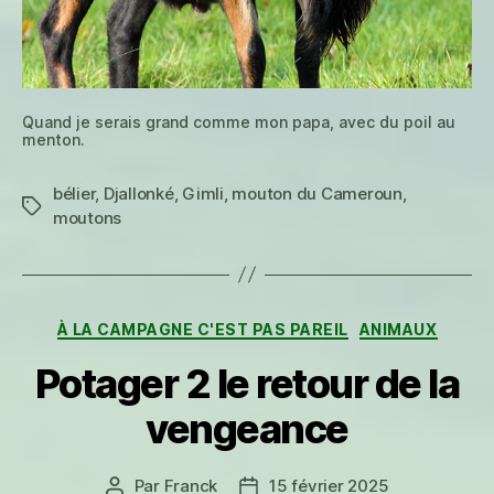
Quand je serais grand comme mon papa, avec du poil au
menton.
bélier
,
Djallonké
,
Gimli
,
mouton du Cameroun
,
Étiquettes
moutons
Catégories
À LA CAMPAGNE C'EST PAS PAREIL
ANIMAUX
Potager 2 le retour de la
vengeance
Par
Franck
15 février 2025
Auteur
Date