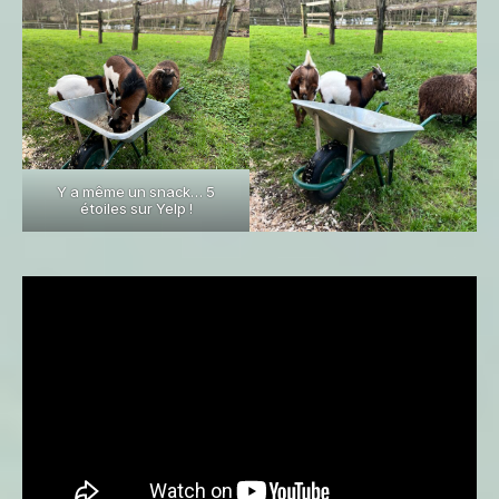
Y a même un snack… 5
étoiles sur Yelp !