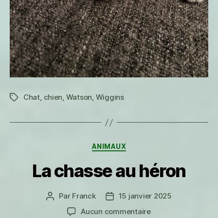
Chat
,
chien
,
Watson
,
Wiggins
Étiquettes
Catégories
ANIMAUX
La chasse au héron
Par
Franck
15 janvier 2025
Auteur
Date
de
de
sur
Aucun commentaire
l’article
l’article