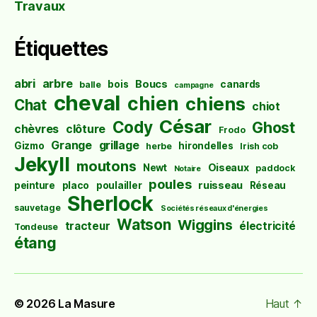
Travaux
Étiquettes
abri
arbre
Boucs
bois
canards
balle
campagne
cheval
chien
chiens
Chat
chiot
César
Cody
Ghost
chèvres
clôture
Frodo
Grange
grillage
Gizmo
hirondelles
herbe
Irish cob
Jekyll
moutons
Oiseaux
Newt
paddock
Notaire
poules
ruisseau
peinture
placo
poulailler
Réseau
Sherlock
sauvetage
Sociétés réseaux d'énergies
Watson
Wiggins
tracteur
électricité
Tondeuse
étang
© 2026
La Masure
Haut
↑