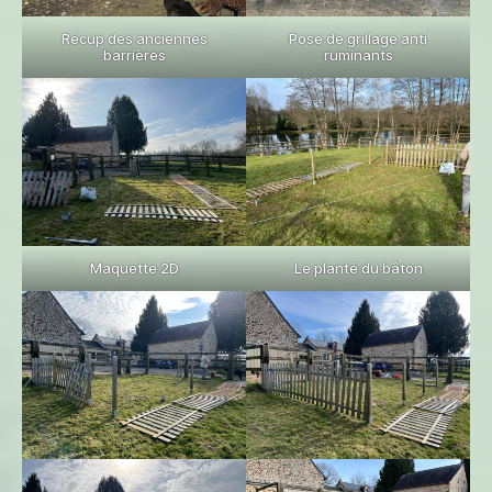
Récup des anciennes
Pose de grillage anti
barrières
ruminants
Maquette 2D
Le planté du bâton