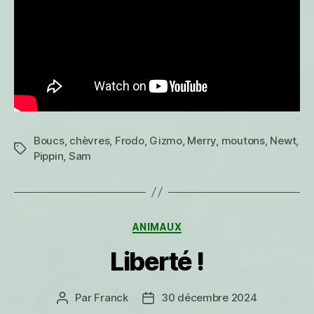
du
grain
Boucs
,
chèvres
,
Frodo
,
Gizmo
,
Merry
,
moutons
,
Newt
,
Étiquettes
Pippin
,
Sam
Catégories
ANIMAUX
Liberté !
Par
Franck
30 décembre 2024
Auteur
Date
de
de