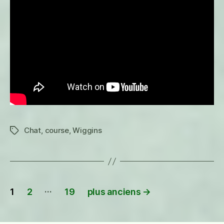
Chat
,
course
,
Wiggins
Étiquettes
Pagination
…
1
2
19
plus anciens
→
des