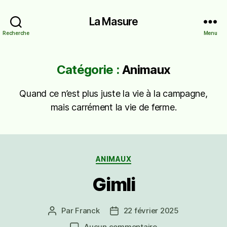
La Masure
Recherche
Menu
Catégorie :
Animaux
Quand ce n’est plus juste la vie à la campagne,
mais carrément la vie de ferme.
Catégories
ANIMAUX
Gimli
Par
Franck
22 février 2025
Auteur
Date
de
de
sur
Aucun commentaire