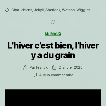
Chat
,
chiens
,
Jekyll
,
Sherlock
,
Watson
,
Wiggins
Étiquettes
Catégories
ANIMAUX
L’hiver c’est bien, l’hiver
y a du grain
Par
Franck
2 janvier 2025
Auteur
Date
de
de
sur
Aucun commentaire
l’article
l’article
L’hiver
c’est
bien,
l’hiver
y
a