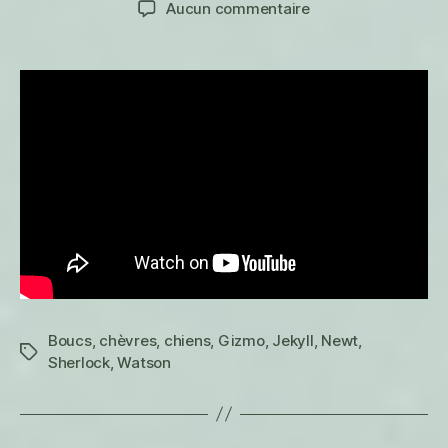
sur
Aucun commentaire
l’article
l’article
Liberté
!
Boucs
,
chèvres
,
chiens
,
Gizmo
,
Jekyll
,
Newt
,
Étiquettes
Sherlock
,
Watson