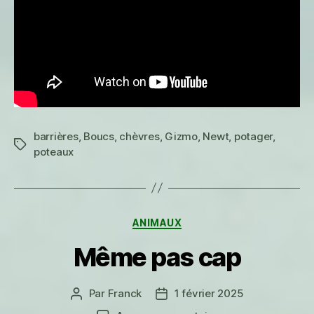
barrières
,
Boucs
,
chèvres
,
Gizmo
,
Newt
,
potager
,
Étiquettes
poteaux
Catégories
ANIMAUX
Même pas cap
Par
Franck
1 février 2025
Auteur
Date
de
de