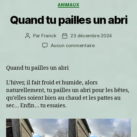
Catégories
ANIMAUX
Quand tu pailles un abri
Par
Franck
23 décembre 2024
Auteur
Date
de
de
sur
Aucun commentaire
l’article
l’article
Quand
tu
pailles
Quand tu pailles un abri
un
abri
L’hiver, il fait froid et humide, alors
naturellement, tu pailles un abri pour les bêtes,
qu’elles soient bien au chaud et les pattes au
sec… Enfin… tu essaies.