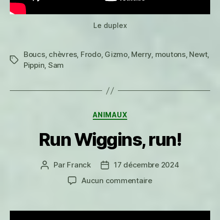
Le duplex
Boucs
,
chèvres
,
Frodo
,
Gizmo
,
Merry
,
moutons
,
Newt
,
Étiquettes
Pippin
,
Sam
Catégories
ANIMAUX
Run Wiggins, run!
Par
Franck
17 décembre 2024
Auteur
Date
de
de
sur
Aucun commentaire
l’article
l’article
Run
Wiggins,
run!