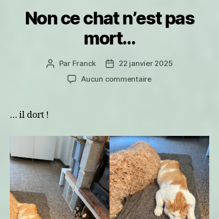
Non ce chat n’est pas
mort…
Par
Franck
22 janvier 2025
Auteur
Date
de
de
sur
Aucun commentaire
l’article
l’article
Non
ce
chat
… il dort !
n’est
pas
mort…