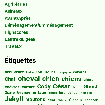
Agripiades
Animaux
Avant/Après
Déménagement/Emménagement
Highscores
L'antre du geek
Travaux
Étiquettes
abri
arbre
Boucs
bois
canards
balle
campagne
cheval
chien
chiens
Chat
chiot
César
Cody
Ghost
chèvres
clôture
Frodo
Grange
grillage
Gizmo
hirondelles
herbe
Irish cob
Jekyll
moutons
Oiseaux
Newt
paddock
Notaire