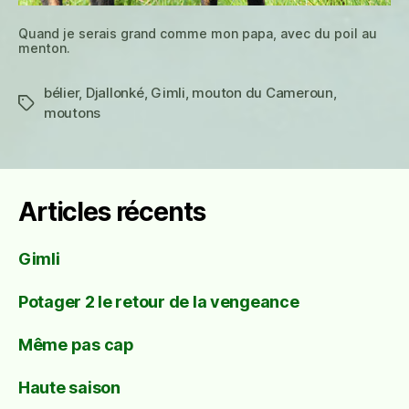
Quand je serais grand comme mon papa, avec du poil au
menton.
bélier
,
Djallonké
,
Gimli
,
mouton du Cameroun
,
Étiquettes
moutons
Articles récents
Gimli
Potager 2 le retour de la vengeance
Même pas cap
Haute saison