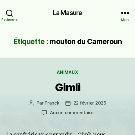
La Masure
Recherche
Menu
Étiquette :
mouton du Cameroun
Catégories
ANIMAUX
Gimli
Par
Franck
22 février 2025
Auteur
Date
de
de
sur
Aucun commentaire
l’article
l’article
Gimli
La confrérie va s’agrandir… Gimli nous