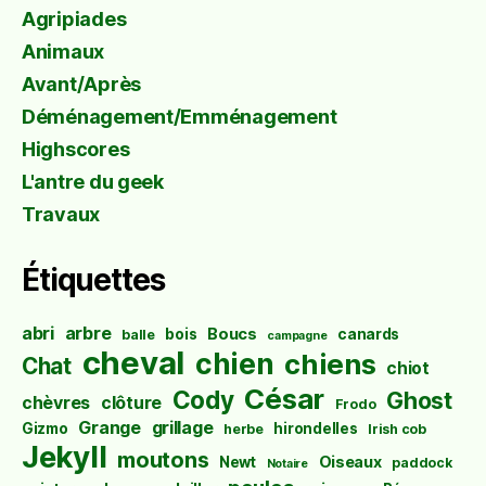
Agripiades
Animaux
Avant/Après
Déménagement/Emménagement
Highscores
L'antre du geek
Travaux
Étiquettes
abri
arbre
Boucs
bois
canards
balle
campagne
cheval
chien
chiens
Chat
chiot
César
Cody
Ghost
chèvres
clôture
Frodo
Grange
grillage
Gizmo
hirondelles
herbe
Irish cob
Jekyll
moutons
Oiseaux
Newt
paddock
Notaire