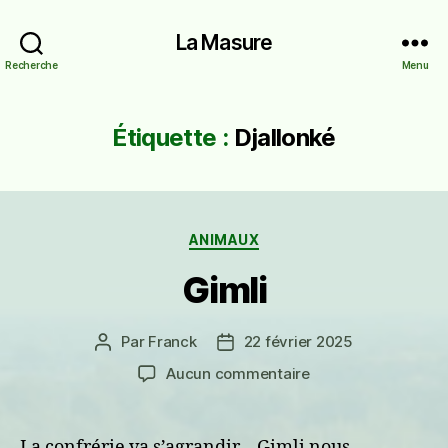
La Masure
Recherche
Menu
Étiquette :
Djallonké
Catégories
ANIMAUX
Gimli
Par
Franck
22 février 2025
Auteur
Date
de
de
sur
Aucun commentaire
l’article
l’article
Gimli
La confrérie va s’agrandir… Gimli nous