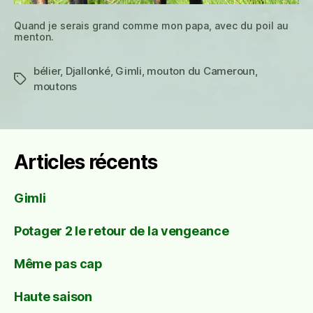
Quand je serais grand comme mon papa, avec du poil au
menton.
bélier
,
Djallonké
,
Gimli
,
mouton du Cameroun
,
Étiquettes
moutons
Articles récents
Gimli
Potager 2 le retour de la vengeance
Même pas cap
Haute saison