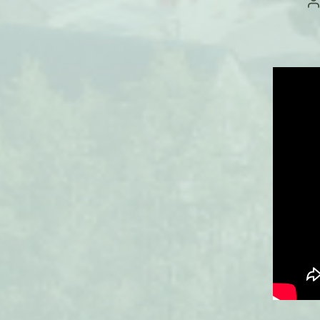
A
d
l