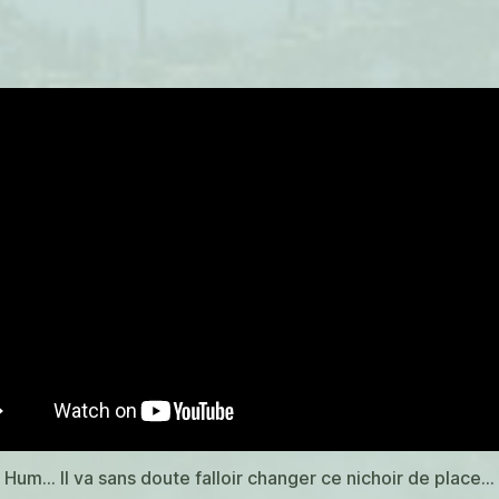
Hum… Il va sans doute falloir changer ce nichoir de place…