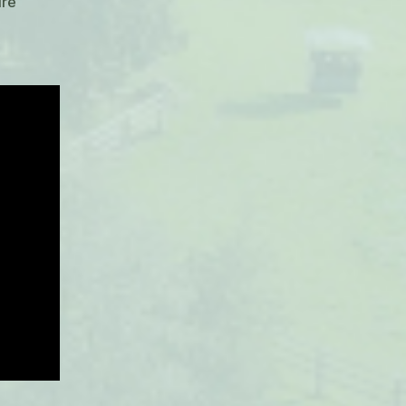
sur
re
Haute
saison