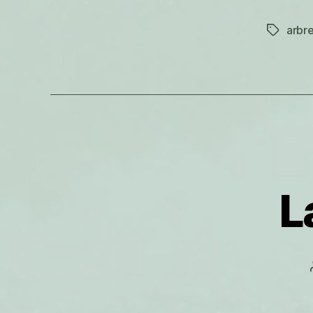
arbr
Étiquett
L