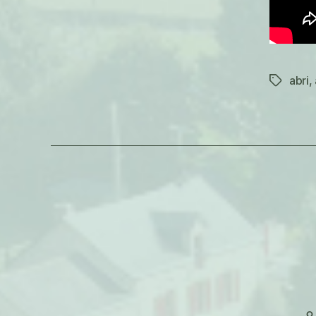
abri
,
Étiquett