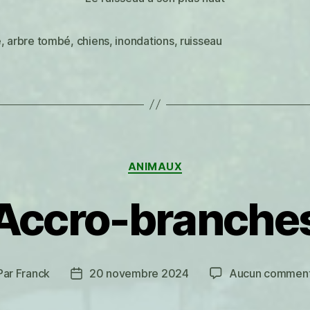
e
,
arbre tombé
,
chiens
,
inondations
,
ruisseau
es
Catégories
ANIMAUX
Accro-branche
Par
Franck
20 novembre 2024
Aucun comment
teur
Date
de
ticle
l’article