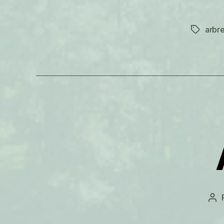
arbr
Étiquett
Au
de
l’ar