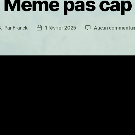
Même pas cap
Par
Franck
1 février 2025
Aucun commentai
Auteur
Date
de
de
l’article
l’article