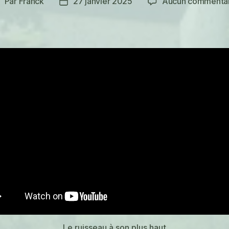
Par
Franck
27 janvier 2025
Aucun commentai
uteur
Date
e
de
’article
l’article
Le ruisseau à son plus haut