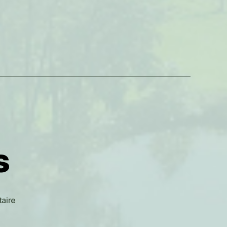
s
sur
aire
Accro-
branches