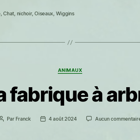
e
,
Chat
,
nichoir
,
Oiseaux
,
Wiggins
es
Catégories
ANIMAUX
a fabrique à arb
Par
Franck
4 août 2024
Aucun commentair
Auteur
Date
de
de
l’article
l’article