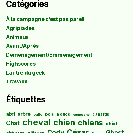
Catégories
À la campagne c'est pas pareil
Agripiades
Animaux
Avant/Après
Déménagement/Emménagement
Highscores
L'antre du geek
Travaux
Étiquettes
abri
arbre
Boucs
bois
canards
balle
campagne
cheval
chien
chiens
Chat
chiot
César
Cody
Ghost