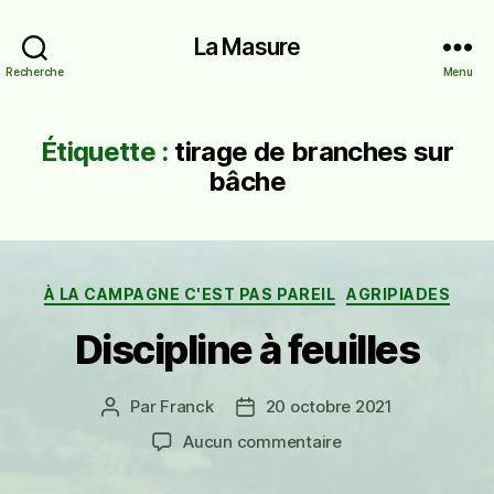
La Masure
Recherche
Menu
Étiquette :
tirage de branches sur
bâche
Catégories
À LA CAMPAGNE C'EST PAS PAREIL
AGRIPIADES
Discipline à feuilles
Par
Franck
20 octobre 2021
Auteur
Date
de
de
sur
Aucun commentaire
l’article
l’article
Discipline
à