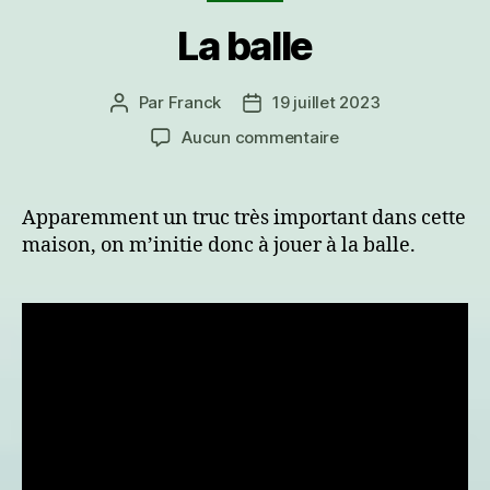
La balle
Par
Franck
19 juillet 2023
Auteur
Date
de
de
sur
Aucun commentaire
l’article
l’article
La
balle
Apparemment un truc très important dans cette
maison, on m’initie donc à jouer à la balle.