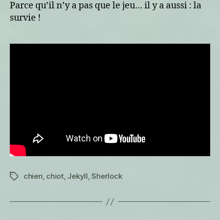
pistage
Parce qu’il n’y a pas que le jeu… il y a aussi : la
survie !
chien
,
chiot
,
Jekyll
,
Sherlock
Étiquettes