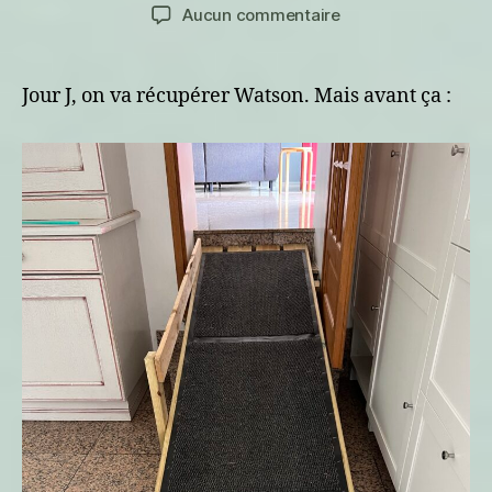
de
de
sur
Aucun commentaire
l’article
l’article
Préparatifs
et
arrivée
Jour J, on va récupérer Watson. Mais avant ça :