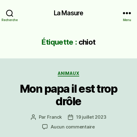
La Masure
Recherche
Menu
Étiquette :
chiot
Catégories
ANIMAUX
Mon papa il est trop
drôle
Par
Franck
19 juillet 2023
Auteur
Date
de
de
sur
Aucun commentaire
l’article
l’article
Mon