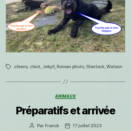
chiens
,
chiot
,
Jekyll
,
Roman photo
,
Sherlock
,
Watson
Étiquettes
Catégories
ANIMAUX
Préparatifs et arrivée
Par
Franck
17 juillet 2023
Auteur
Date