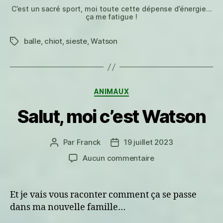
C’est un sacré sport, moi toute cette dépense d’énergie…
ça me fatigue !
balle
,
chiot
,
sieste
,
Watson
Étiquettes
Catégories
ANIMAUX
Salut, moi c’est Watson
Par
Franck
19 juillet 2023
Auteur
Date
de
de
sur
Aucun commentaire
l’article
l’article
Salut,
moi
c’est
Et je vais vous raconter comment ça se passe
Watson
dans ma nouvelle famille…