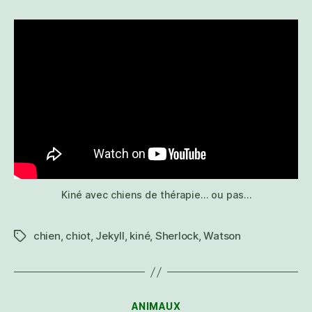
papa
il
est
trop
drôle
Kiné avec chiens de thérapie… ou pas…
chien
,
chiot
,
Jekyll
,
kiné
,
Sherlock
,
Watson
Étiquettes
Catégories
ANIMAUX