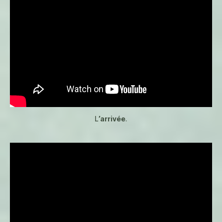
L
’arrivée
.