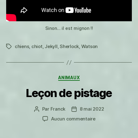
Sinon… il est mignon !!
chiens
,
chiot
,
Jekyll
,
Sherlock
,
Watson
Étiquettes
Catégories
ANIMAUX
Leçon de pistage
Par
Franck
8 mai 2022
Auteur
Date
de
de
sur
Aucun commentaire
l’article
l’article
Leçon
de