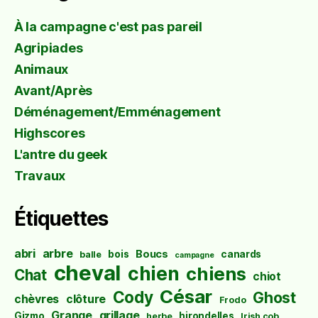
À la campagne c'est pas pareil
Agripiades
Animaux
Avant/Après
Déménagement/Emménagement
Highscores
L'antre du geek
Travaux
Étiquettes
abri
arbre
Boucs
bois
canards
balle
campagne
cheval
chien
chiens
Chat
chiot
César
Cody
Ghost
chèvres
clôture
Frodo
Grange
grillage
Gizmo
hirondelles
herbe
Irish cob