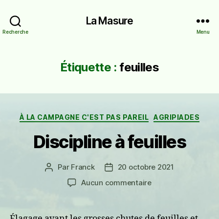
La Masure
Recherche
Menu
Étiquette :
feuilles
Catégories
À LA CAMPAGNE C'EST PAS PAREIL
AGRIPIADES
Discipline à feuilles
Par
Franck
20 octobre 2021
Auteur
Date
de
de
sur
Aucun commentaire
l’article
l’article
Discipline
à
feuilles
Élagage avant les grosses chutes de feuilles et