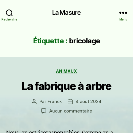
La Masure
Recherche
Menu
Étiquette :
bricolage
Catégories
ANIMAUX
La fabrique à arbre
Par
Franck
4 août 2024
Auteur
Date
de
de
sur
Aucun commentaire
l’article
l’article
La
fabrique
à
Nous, on est écoresponsables. Comme on a