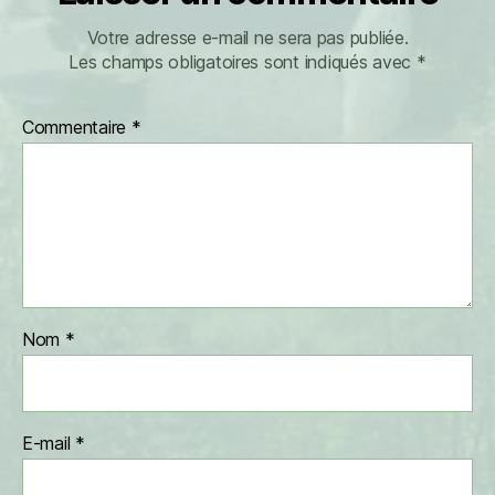
Votre adresse e-mail ne sera pas publiée.
Les champs obligatoires sont indiqués avec
*
Commentaire
*
Nom
*
E-mail
*