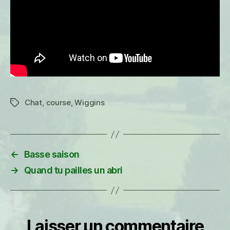
Chat
,
course
,
Wiggins
Étiquettes
←
Basse saison
→
Quand tu pailles un abri
Laisser un commentaire