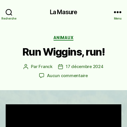
La Masure
Recherche
Menu
Catégories
ANIMAUX
Run Wiggins, run!
Par
Franck
17 décembre 2024
Auteur
Date
de
de
sur
Aucun commentaire
l’article
l’article
Run
Wiggins,
run!