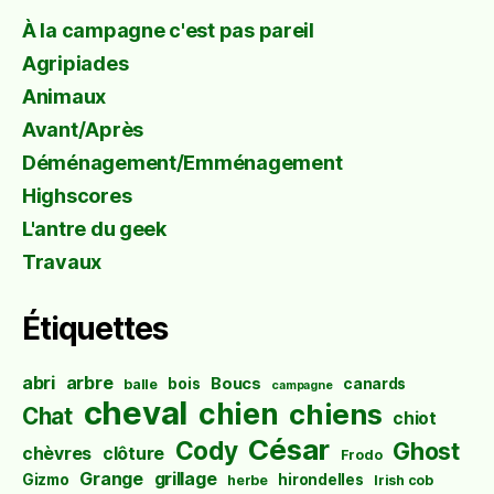
À la campagne c'est pas pareil
Agripiades
Animaux
Avant/Après
Déménagement/Emménagement
Highscores
L'antre du geek
Travaux
Étiquettes
abri
arbre
Boucs
bois
canards
balle
campagne
cheval
chien
chiens
Chat
chiot
César
Cody
Ghost
chèvres
clôture
Frodo
Grange
grillage
Gizmo
hirondelles
herbe
Irish cob