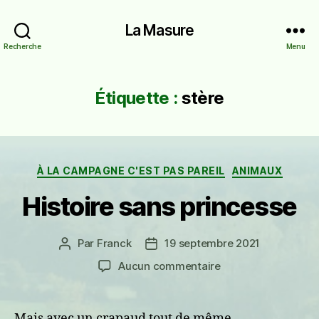
La Masure
Recherche
Menu
Étiquette :
stère
Catégories
À LA CAMPAGNE C'EST PAS PAREIL
ANIMAUX
Histoire sans princesse
Par
Franck
19 septembre 2021
Auteur
Date
de
de
sur
Aucun commentaire
l’article
l’article
Histoire
sans
princesse
Mais avec un crapaud tout de même.