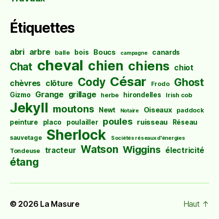
Étiquettes
abri
arbre
Boucs
bois
canards
balle
campagne
cheval
chien
chiens
Chat
chiot
César
Cody
Ghost
chèvres
clôture
Frodo
Grange
grillage
Gizmo
hirondelles
herbe
Irish cob
Jekyll
moutons
Oiseaux
Newt
paddock
Notaire
poules
ruisseau
peinture
placo
poulailler
Réseau
Sherlock
sauvetage
Sociétés réseaux d'énergies
Watson
Wiggins
tracteur
électricité
Tondeuse
étang
© 2026
La Masure
Haut
↑