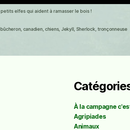
petits elfes qui aident à ramasser le bois !
,
bûcheron
,
canadien
,
chiens
,
Jekyll
,
Sherlock
,
tronçonneuse
es
Catégorie
À la campagne c'est
Agripiades
Animaux