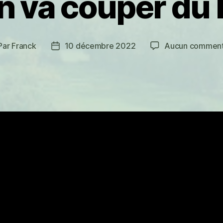
n va couper du 
Par
Franck
10 décembre 2022
Aucun comment
teur
Date
de
ticle
l’article