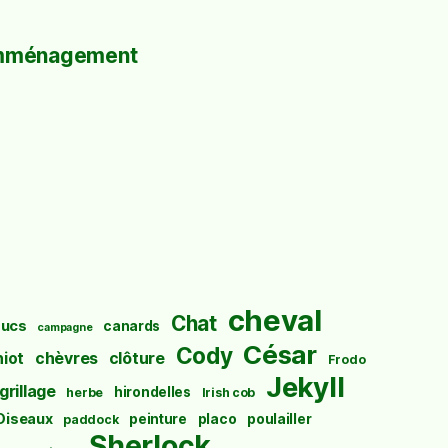
mménagement
cheval
Chat
ucs
canards
campagne
César
Cody
hiot
chèvres
clôture
Frodo
Jekyll
grillage
hirondelles
herbe
Irish cob
Oiseaux
peinture
placo
poulailler
paddock
Sherlock