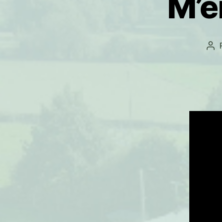
M’e
Au
de
l’ar