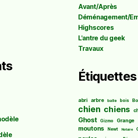
Avant/Après
Déménagement/E
Highscores
L'antre du geek
Travaux
ts
Étiquettes
abri
arbre
Bo
bois
balle
chien
chiens
c
modèle
Ghost
Grange
Gizmo
moutons
Newt
Notaire
dèle