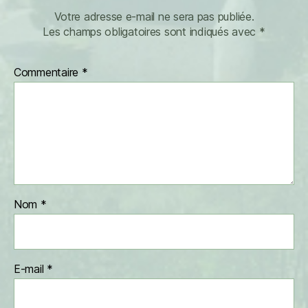
Votre adresse e-mail ne sera pas publiée.
Les champs obligatoires sont indiqués avec
*
Commentaire
*
Nom
*
E-mail
*