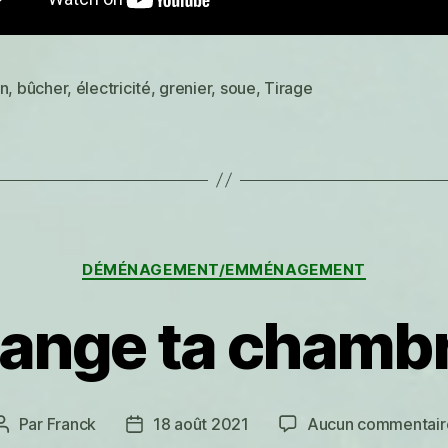
en
,
bûcher
,
électricité
,
grenier
,
soue
,
Tirage
es
Catégories
DÉMÉNAGEMENT/EMMÉNAGEMENT
ange ta chamb
Par
Franck
18 août 2021
Aucun commentair
Auteur
Date