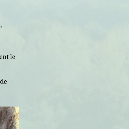
sur
e
Allumer
le
feu
ent le
 de