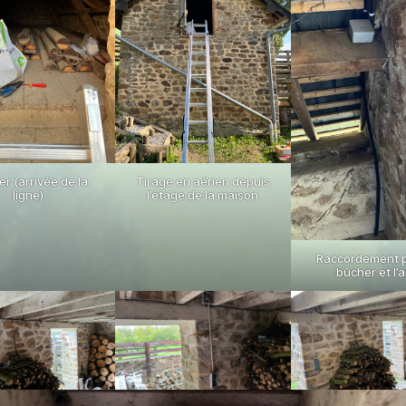
er (arrivée de la
Tirage en aérien depuis
ligne)
l’étage de la maison
Raccordement p
bûcher et l’a