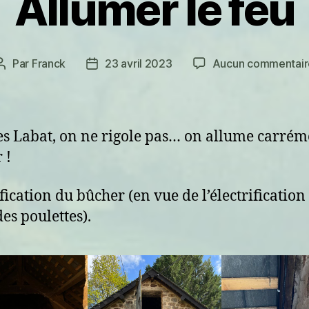
Allumer le feu
Par
Franck
23 avril 2023
Aucun commentair
Auteur
Date
de
de
l’article
l’article
es Labat, on ne rigole pas… on allume carrém
 !
ification du bûcher (en vue de l’électrification
des poulettes).