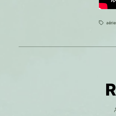
aéri
Étiquett
R