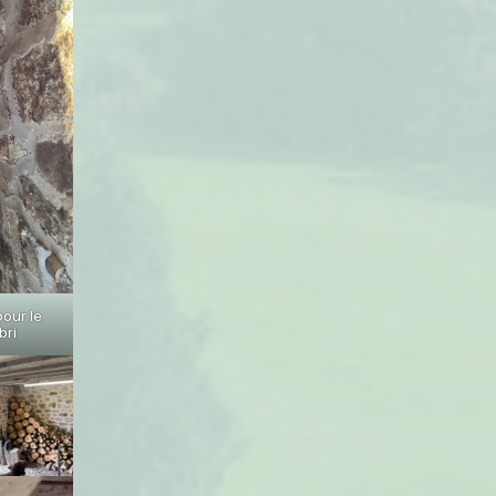
our le
bri