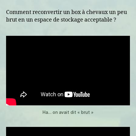
a
du
Comment reconvertir un box à chevaux un peu
rangement
brut en un espace de stockage acceptable ?
dans
l’air
Ha… on avait dit « brut »