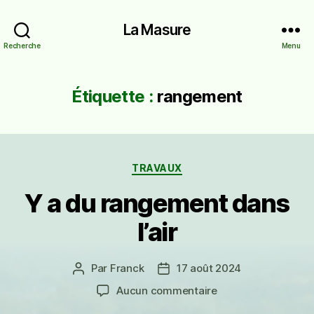
La Masure
Recherche
Menu
Étiquette :
rangement
Catégories
TRAVAUX
Y a du rangement dans
l’air
Par
Franck
17 août 2024
Auteur
Date
de
de
sur
Aucun commentaire
l’article
l’article
Y