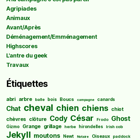
Agripiades
Animaux
Avant/Après
Déménagement/Emménagement
Highscores
L'antre du geek
Travaux
Étiquettes
abri
arbre
Boucs
bois
canards
balle
campagne
cheval
chien
chiens
Chat
chiot
César
Cody
Ghost
chèvres
clôture
Frodo
Grange
grillage
Gizmo
hirondelles
herbe
Irish cob
Jekyll
moutons
Oiseaux
Newt
paddock
Notaire