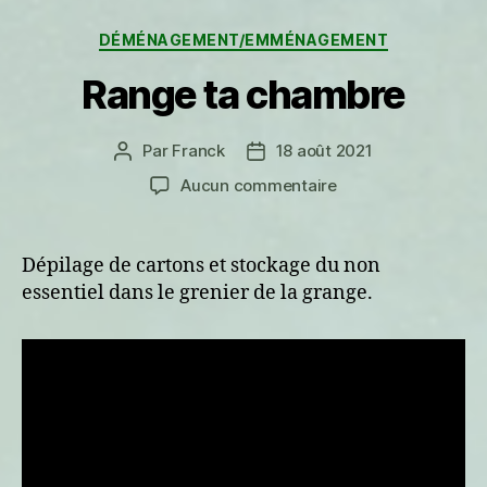
Catégories
DÉMÉNAGEMENT/EMMÉNAGEMENT
Range ta chambre
Par
Franck
18 août 2021
Auteur
Date
de
de
sur
Aucun commentaire
l’article
l’article
Range
ta
chambre
Dépilage de cartons et stockage du non
essentiel dans le grenier de la grange.