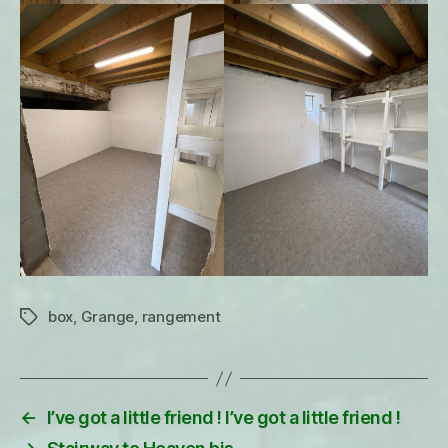
box
,
Grange
,
rangement
Étiquettes
←
I’ve got a little friend ! I’ve got a little friend !