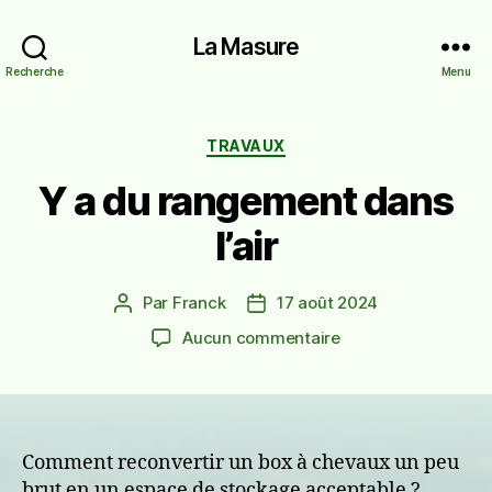
La Masure
Recherche
Menu
Catégories
TRAVAUX
Y a du rangement dans
l’air
Par
Franck
17 août 2024
Auteur
Date
de
de
sur
Aucun commentaire
l’article
l’article
Y
a
du
rangement
dans
Comment reconvertir un box à chevaux un peu
l’air
brut en un espace de stockage acceptable ?