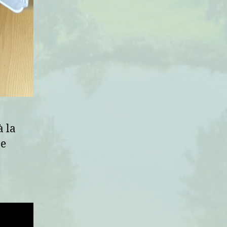
à la
ne