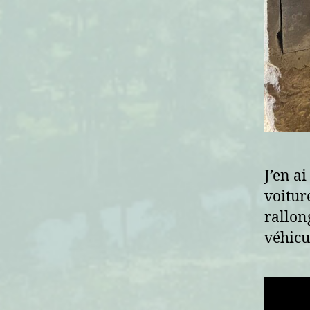
J’en a
voitur
rallon
véhicu