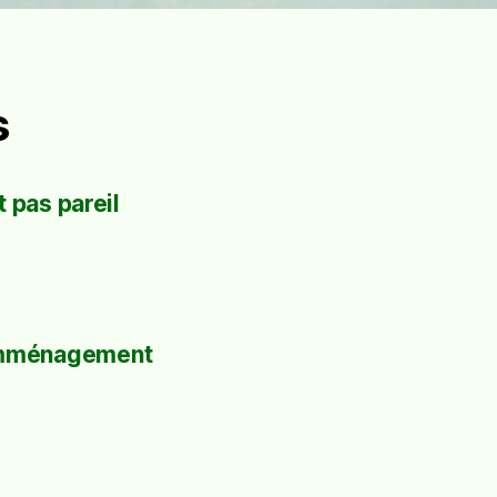
s
 pas pareil
mménagement