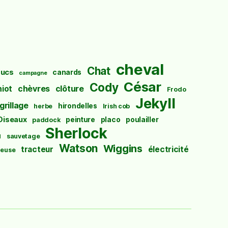
cheval
Chat
ucs
canards
campagne
César
Cody
hiot
chèvres
clôture
Frodo
Jekyll
grillage
hirondelles
herbe
Irish cob
Oiseaux
peinture
placo
poulailler
paddock
Sherlock
u
sauvetage
Watson
Wiggins
tracteur
électricité
euse