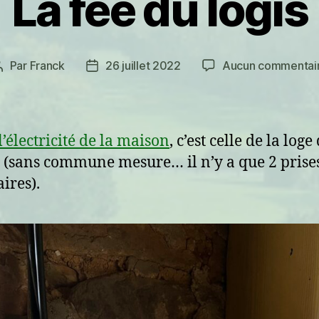
La fée du logis
Par
Franck
26 juillet 2022
Aucun commentai
Auteur
Date
de
de
l’article
l’article
l’électricité de la maison
, c’est celle de la loge
e (sans commune mesure… il n’y a que 2 prises
ires).