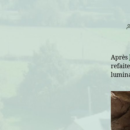
Après
refait
lumina