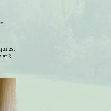
sur
re
La
fée
du
logis
 qui est
 et 2