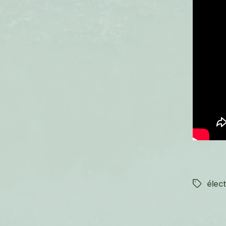
élect
Étiquett