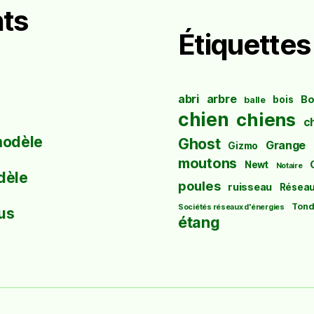
ts
Étiquettes
abri
arbre
Bo
bois
balle
chien
chiens
c
modèle
Ghost
Grange
Gizmo
moutons
Newt
Notaire
dèle
poules
ruisseau
Résea
Tond
Sociétés réseaux d'énergies
us
étang