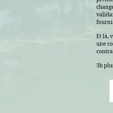
change
valida
fourni
Et là, 
une co
contrat
3h plus