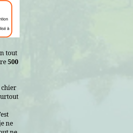
n tout
ore
500
 chier
 surtout
est
je ne
out ne