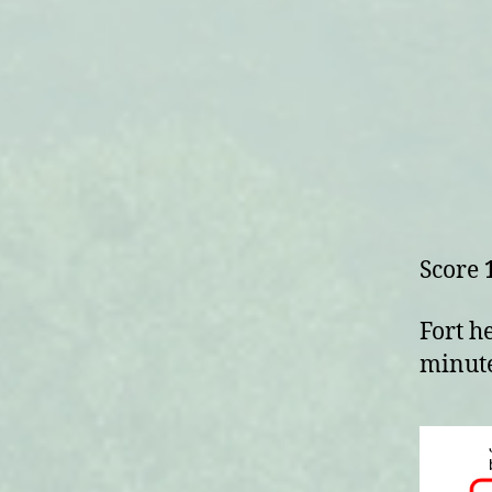
Score
Fort h
minute