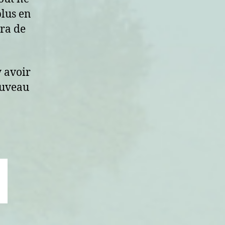
plus en
era de
y avoir
ouveau