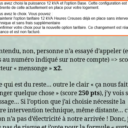
ntendu, non, personne n’a essayé d’appeler (e
s au numéro indiqué sur notre compte) => sc
teur « mensonge »
x2
.
 qui est du reste… outre le clair « ça nous fait
nger quelque chose » (score
250 pts
), j’y vois
sage… Si l’option que j’ai choisie nécessite la
e intervention technique, même distante… c’
n n’a pas d’électricité à notre arrivée ! Donc, 
 pas de risque et j’opte pour la formule « surt