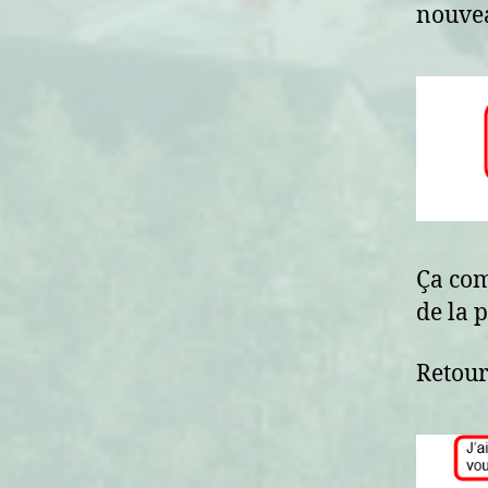
nouvea
Ça co
de la p
Retour