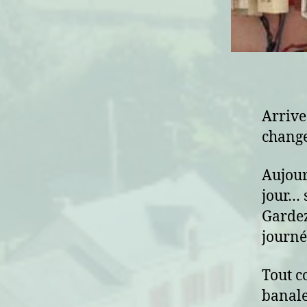
Arrive
change
Aujour
jour… s
Gardez
journ
Tout c
banale