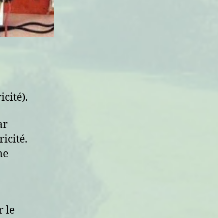
cité).
ar
ricité.
me
 le