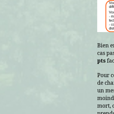
Bien e
cas pa
pts
fac
Pour ce
de cha
un mes
moindr
mort, o
prends