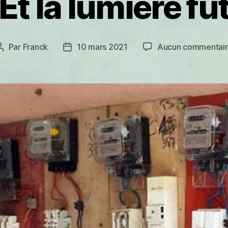
Et la lumière fu
Par
Franck
10 mars 2021
Aucun commentai
Auteur
Date
de
de
l’article
l’article