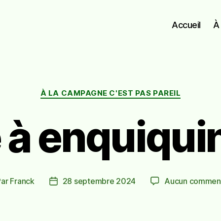
Accueil
À
Catégories
À LA CAMPAGNE C'EST PAS PAREIL
e à enquiqu
Par
Franck
28 septembre 2024
Aucun comment
eur
Date
de
ticle
l’article