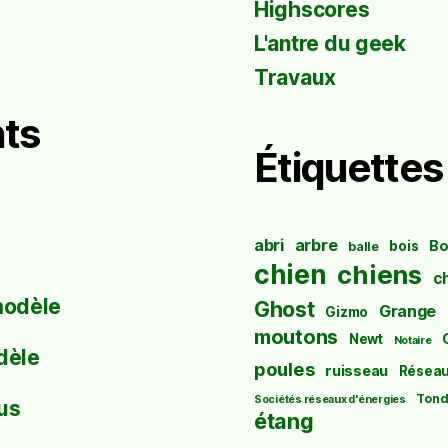
Highscores
L'antre du geek
Travaux
ts
Étiquettes
abri
arbre
Bo
bois
balle
chien
chiens
c
modèle
Ghost
Grange
Gizmo
moutons
Newt
Notaire
dèle
poules
ruisseau
Résea
Tond
Sociétés réseaux d'énergies
us
étang