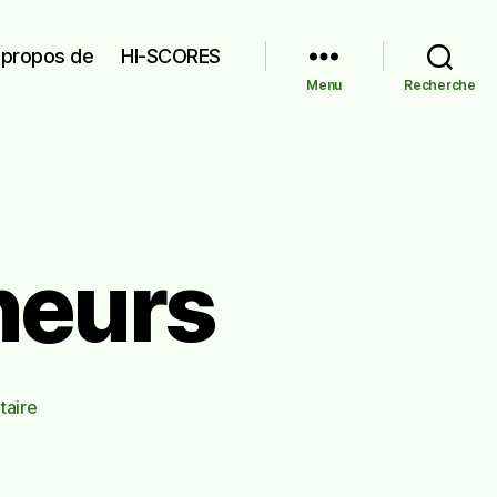
 propos de
HI-SCORES
Menu
Recherche
ineurs
sur
aire
Filtre
à
enquiquineurs