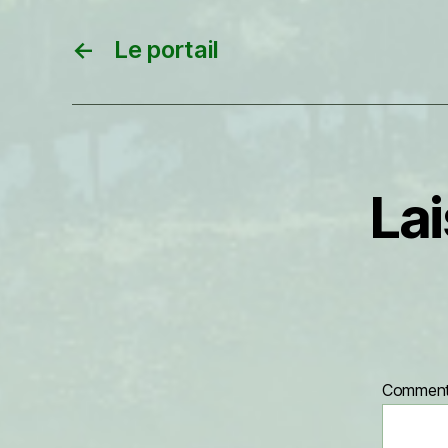
←
Le portail
La
Comment