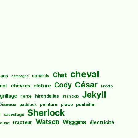
cheval
Chat
ucs
canards
campagne
César
Cody
hiot
chèvres
clôture
Frodo
Jekyll
grillage
hirondelles
herbe
Irish cob
Oiseaux
peinture
placo
poulailler
paddock
Sherlock
u
sauvetage
Watson
Wiggins
tracteur
électricité
euse