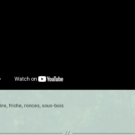
ère
,
friche
,
ronces
,
sous-bois
es