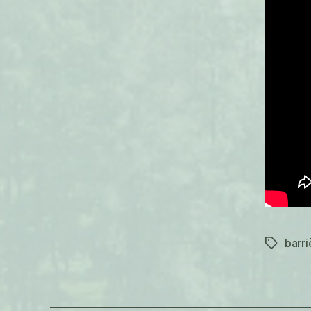
barri
Étiquett