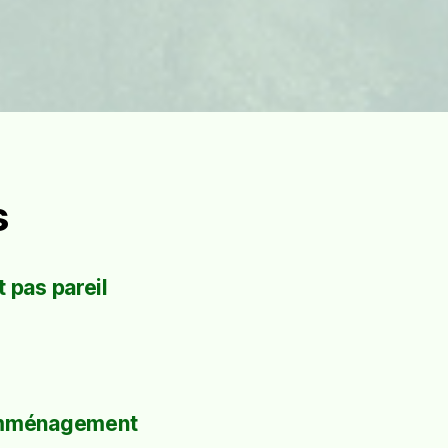
s
 pas pareil
mménagement