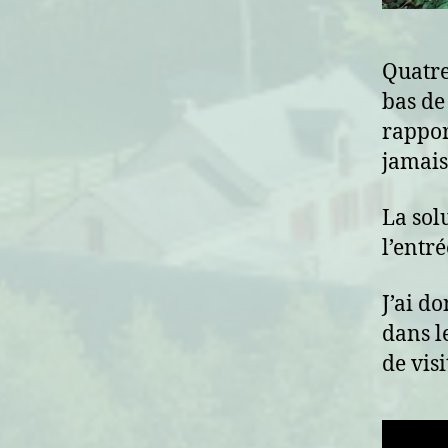
Quatre
bas de
rappor
jamais 
La sol
l’entr
J’ai d
dans l
de visi