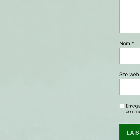
Nom
*
Site web
Enregi
commen