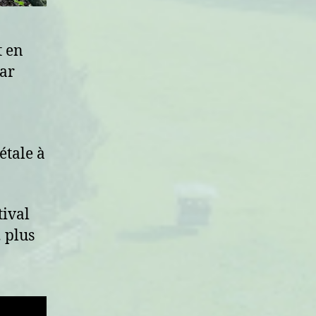
t en
par
étale à
tival
… plus