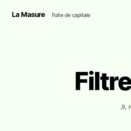
La Masure
Fuite de capitale
Filtr
Aut
de
l’ar