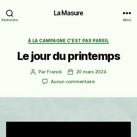
La Masure
Recherche
Menu
Catégories
À LA CAMPAGNE C'EST PAS PAREIL
Le jour du printemps
Par
Franck
20 mars 2024
Auteur
Date
de
de
sur
Aucun commentaire
l’article
l’article
Le
jour
du
printemps