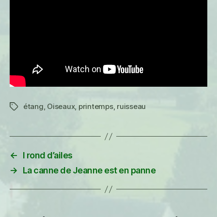
étang
,
Oiseaux
,
printemps
,
ruisseau
Étiquettes
←
I rond d’ailes
→
La canne de Jeanne est en panne