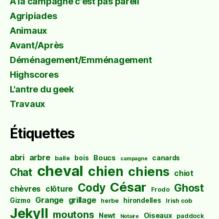
À la campagne c'est pas pareil
Agripiades
Animaux
Avant/Après
Déménagement/Emménagement
Highscores
L'antre du geek
Travaux
Étiquettes
abri
arbre
Boucs
bois
canards
balle
campagne
cheval
chien
chiens
Chat
chiot
César
Cody
Ghost
chèvres
clôture
Frodo
Grange
grillage
Gizmo
hirondelles
herbe
Irish cob
Jekyll
moutons
Oiseaux
Newt
paddock
Notaire