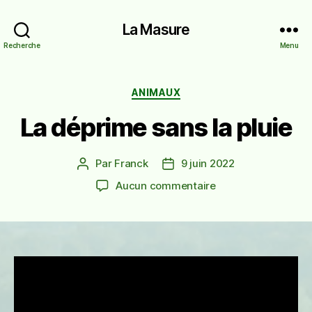
La Masure
Recherche
Menu
Catégories
ANIMAUX
La déprime sans la pluie
Par
Franck
9 juin 2022
Auteur
Date
de
de
sur
Aucun commentaire
l’article
l’article
La
déprime
sans
la
pluie