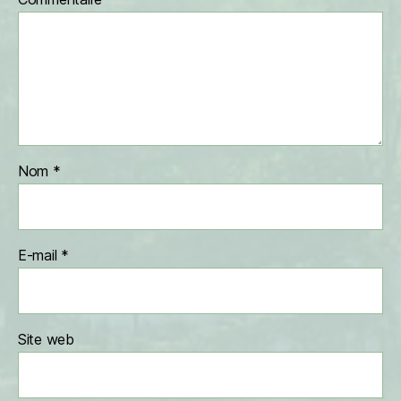
Nom
*
E-mail
*
Site web