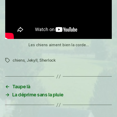
Les chiens aiment bien la corde…
chiens
,
Jekyll
,
Sherlock
Étiquettes
←
Taupe là
→
La déprime sans la pluie