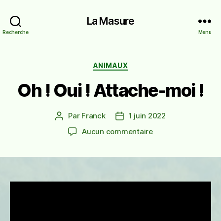
La Masure
Recherche
Menu
Catégories
ANIMAUX
Oh ! Oui ! Attache-moi !
Par
Franck
1 juin 2022
Auteur
Date
de
de
sur
Aucun commentaire
l’article
l’article
Oh !
Oui !
Attache-
moi !