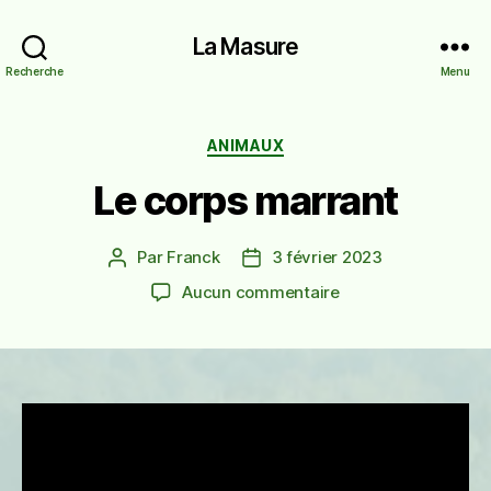
La Masure
Recherche
Menu
Catégories
ANIMAUX
Le corps marrant
Par
Franck
3 février 2023
Auteur
Date
de
de
sur
Aucun commentaire
l’article
l’article
Le
corps
marrant