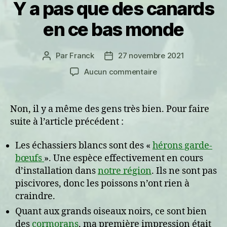
Y a pas que des canards
en ce bas monde
Par
Franck
27 novembre 2021
Auteur
Date
de
de
sur
Aucun commentaire
l’article
l’article
Y
a
pas
Non, il y a même des gens très bien. Pour faire
que
suite à l’article précédent :
des
canards
Les échassiers blancs sont des «
hérons garde-
en
bœufs
». Une espèce effectivement en cours
ce
d’installation dans
notre région
. Ils ne sont pas
bas
monde
piscivores, donc les poissons n’ont rien à
craindre.
Quant aux grands oiseaux noirs, ce sont bien
des
cormorans
, ma première impression était