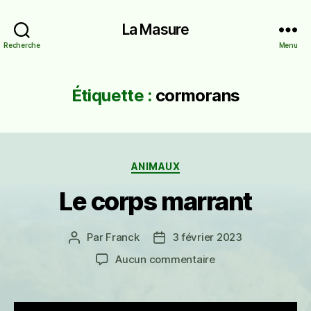
La Masure
Recherche
Menu
Étiquette :
cormorans
Catégories
ANIMAUX
Le corps marrant
Par
Franck
3 février 2023
Auteur
Date
de
de
sur
Aucun commentaire
l’article
l’article
Le
corps
marrant