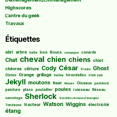
Highscores
L'antre du geek
Travaux
Étiquettes
abri
arbre
Boucs
bois
canards
balle
campagne
cheval
chien
chiens
Chat
chiot
César
Cody
Ghost
chèvres
clôture
Frodo
Grange
grillage
Gizmo
hirondelles
herbe
Irish cob
Jekyll
moutons
Oiseaux
Newt
paddock
Notaire
poules
ruisseau
peinture
placo
poulailler
Réseau
Sherlock
sauvetage
Sociétés réseaux d'énergies
Watson
Wiggins
tracteur
électricité
Tondeuse
étang