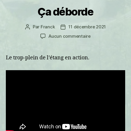
Ça déborde
Par
Franck
11 décembre 2021
Auteur
Date
de
de
sur
Aucun commentaire
l’article
l’article
Ça
déborde
Le trop-plein de l’étang en action.