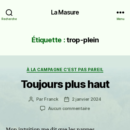
La Masure
Recherche
Menu
Étiquette :
trop-plein
Catégories
À LA CAMPAGNE C'EST PAS PAREIL
Toujours plus haut
Par
Franck
2 janvier 2024
Auteur
Date
de
de
sur
Aucun commentaire
l’article
l’article
Toujours
plus
haut
Mon intuition me dit que les nappes