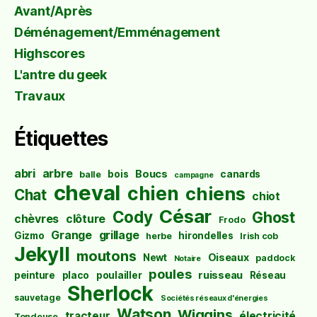
Avant/Après
Déménagement/Emménagement
Highscores
L'antre du geek
Travaux
Étiquettes
abri
arbre
Boucs
bois
canards
balle
campagne
cheval
chien
chiens
Chat
chiot
César
Cody
Ghost
chèvres
clôture
Frodo
Grange
grillage
Gizmo
hirondelles
herbe
Irish cob
Jekyll
moutons
Oiseaux
Newt
paddock
Notaire
poules
ruisseau
peinture
placo
poulailler
Réseau
Sherlock
sauvetage
Sociétés réseaux d'énergies
Watson
Wiggins
tracteur
électricité
Tondeuse