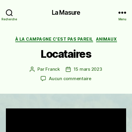
La Masure
Recherche
Menu
Catégories
À LA CAMPAGNE C'EST PAS PAREIL
ANIMAUX
Locataires
Par
Franck
15 mars 2023
Auteur
Date
de
de
sur
Aucun commentaire
l’article
l’article
Locataires