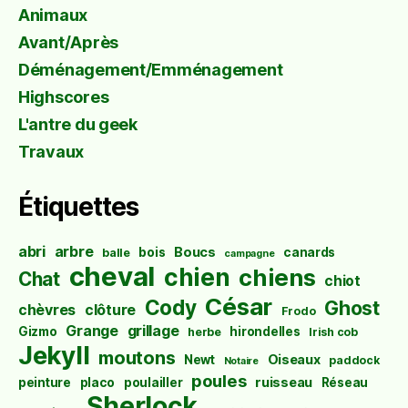
Animaux
Avant/Après
Déménagement/Emménagement
Highscores
L'antre du geek
Travaux
Étiquettes
abri
arbre
Boucs
bois
canards
balle
campagne
cheval
chien
chiens
Chat
chiot
César
Cody
Ghost
chèvres
clôture
Frodo
Grange
grillage
Gizmo
hirondelles
herbe
Irish cob
Jekyll
moutons
Oiseaux
Newt
paddock
Notaire
poules
ruisseau
peinture
placo
poulailler
Réseau
Sherlock