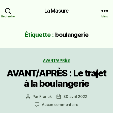
La Masure
Recherche
Menu
Étiquette :
boulangerie
Catégories
AVANT/APRÈS
AVANT/APRÈS : Le trajet
à la boulangerie
Par
Franck
30 avril 2022
Auteur
Date
de
de
sur
Aucun commentaire
l’article
l’article
AVANT/APRÈS