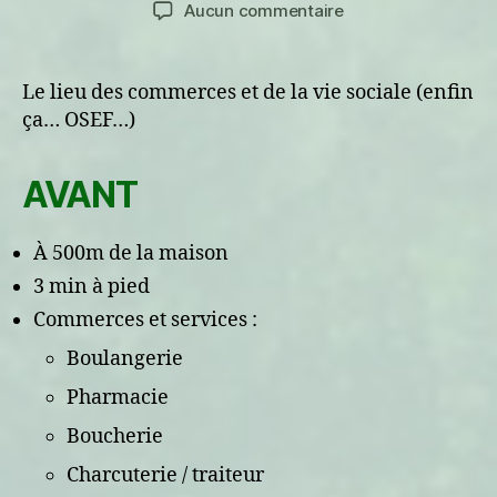
de
de
sur
Aucun commentaire
l’article
l’article
AVANT/APRÈS
:
Le
Le lieu des commerces et de la vie sociale (enfin
centre-
ça… OSEF…)
ville
AVANT
À 500m de la maison
3 min à pied
Commerces et services :
Boulangerie
Pharmacie
Boucherie
Charcuterie / traiteur