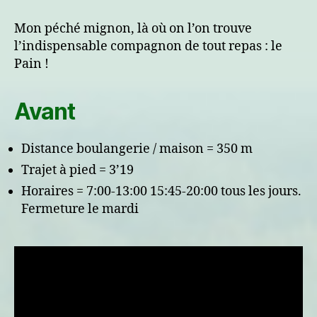
:
Le
Mon péché mignon, là où on l’on trouve
trajet
l’indispensable compagnon de tout repas : le
à
Pain !
la
boulangerie
Avant
Distance boulangerie / maison = 350 m
Trajet à pied = 3’19
Horaires = 7:00-13:00 15:45-20:00 tous les jours.
Fermeture le mardi