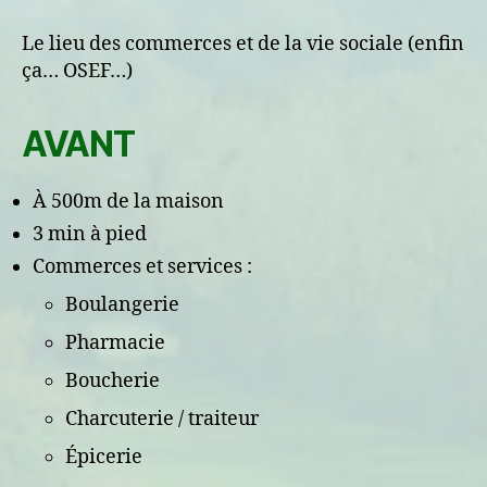
:
Le
Le lieu des commerces et de la vie sociale (enfin
centre-
ça… OSEF…)
ville
AVANT
À 500m de la maison
3 min à pied
Commerces et services :
Boulangerie
Pharmacie
Boucherie
Charcuterie / traiteur
Épicerie