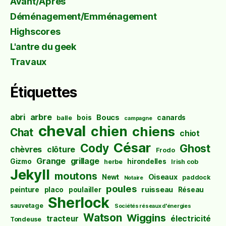
Avant/Après
Déménagement/Emménagement
Highscores
L'antre du geek
Travaux
Étiquettes
abri
arbre
Boucs
bois
canards
balle
campagne
cheval
chien
chiens
Chat
chiot
César
Cody
Ghost
chèvres
clôture
Frodo
Grange
grillage
Gizmo
hirondelles
herbe
Irish cob
Jekyll
moutons
Oiseaux
Newt
paddock
Notaire
poules
ruisseau
peinture
placo
poulailler
Réseau
Sherlock
sauvetage
Sociétés réseaux d'énergies
Watson
Wiggins
tracteur
électricité
Tondeuse