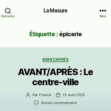
La Masure
Recherche
Menu
Étiquette :
épicerie
Catégories
AVANT/APRÈS
AVANT/APRÈS : Le
centre-ville
Par
Franck
15 août 2021
Auteur
Date
de
de
sur
Aucun commentaire
l’article
l’article
AVANT/APRÈS