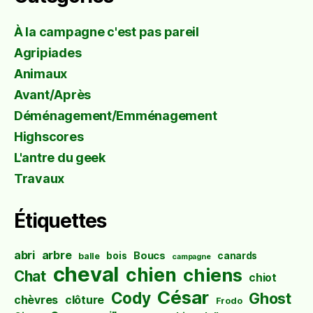
À la campagne c'est pas pareil
Agripiades
Animaux
Avant/Après
Déménagement/Emménagement
Highscores
L'antre du geek
Travaux
Étiquettes
abri
arbre
Boucs
bois
canards
balle
campagne
cheval
chien
chiens
Chat
chiot
César
Cody
Ghost
chèvres
clôture
Frodo