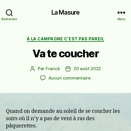
La Masure
Recherche
Menu
Catégories
À LA CAMPAGNE C'EST PAS PAREIL
Va te coucher
Par
Franck
20 août 2022
Auteur
Date
de
de
sur
Aucun commentaire
l’article
l’article
Va
te
coucher
Quand on demande au soleil de se coucher les
soirs où il n’y a pas de vent à ras des
pâquerettes.