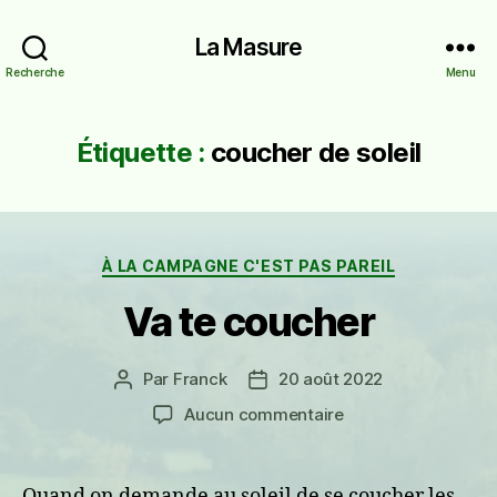
La Masure
Recherche
Menu
Étiquette :
coucher de soleil
Catégories
À LA CAMPAGNE C'EST PAS PAREIL
Va te coucher
Par
Franck
20 août 2022
Auteur
Date
de
de
sur
Aucun commentaire
l’article
l’article
Va
te
coucher
Quand on demande au soleil de se coucher les