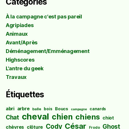
Catégories
À la campagne c'est pas pareil
Agripiades
Animaux
Avant/Après
Déménagement/Emménagement
Highscores
L'antre du geek
Travaux
Étiquettes
abri
arbre
Boucs
bois
canards
balle
campagne
cheval
chien
chiens
Chat
chiot
César
Cody
Ghost
chèvres
clôture
Frodo