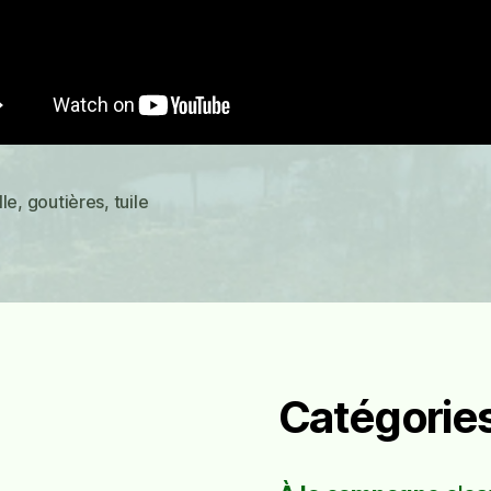
lle
,
goutières
,
tuile
es
Catégorie