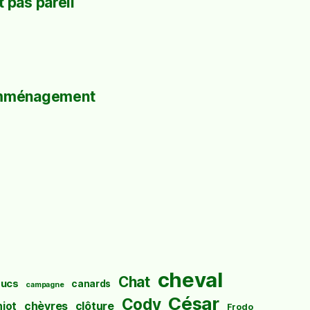
 pas pareil
mménagement
cheval
Chat
ucs
canards
campagne
César
Cody
hiot
chèvres
clôture
Frodo