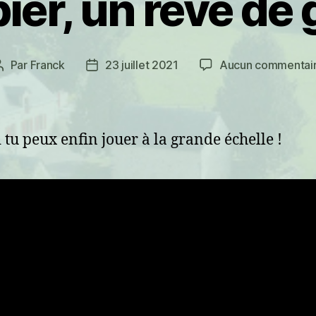
er, un rêve de
Par
Franck
23 juillet 2021
Aucun commentai
Auteur
Date
de
de
l’article
l’article
tu peux enfin jouer à la grande échelle !