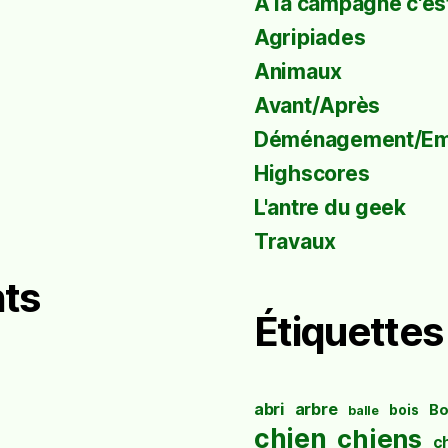
À la campagne c'est
Agripiades
Animaux
Avant/Après
Déménagement/E
Highscores
L'antre du geek
Travaux
ts
Étiquettes
abri
arbre
Bo
bois
balle
chien
chiens
c