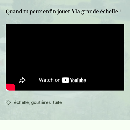
un
rêve
Quand tu peux enfin jouer à la grande échelle !
de
gosse
échelle
,
goutières
,
tuile
Étiquettes