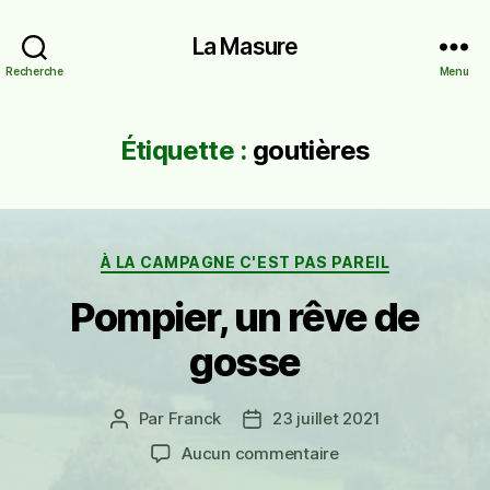
La Masure
Recherche
Menu
Étiquette :
goutières
Catégories
À LA CAMPAGNE C'EST PAS PAREIL
Pompier, un rêve de
gosse
Par
Franck
23 juillet 2021
Auteur
Date
de
de
sur
Aucun commentaire
l’article
l’article
Pompier,