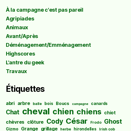
À la campagne c'est pas pareil
Agripiades
Animaux
Avant/Après
Déménagement/Emménagement
Highscores
L'antre du geek
Travaux
Étiquettes
abri
arbre
Boucs
bois
canards
balle
campagne
cheval
chien
chiens
Chat
chiot
César
Cody
Ghost
chèvres
clôture
Frodo
Grange
grillage
Gizmo
hirondelles
herbe
Irish cob