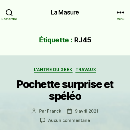
La Masure
Recherche
Menu
Étiquette :
RJ45
Catégories
L'ANTRE DU GEEK
TRAVAUX
Pochette surprise et
spéléo
Par
Franck
9 avril 2021
Auteur
Date
de
de
sur
Aucun commentaire
l’article
l’article
Pochette