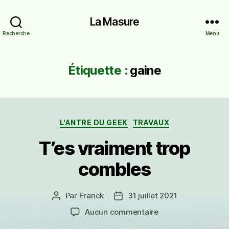
La Masure
Recherche
Menu
Étiquette :
gaine
Catégories
L'ANTRE DU GEEK
TRAVAUX
T’es vraiment trop
combles
Par
Franck
31 juillet 2021
Auteur
Date
de
de
sur
Aucun commentaire
l’article
l’article
T’es