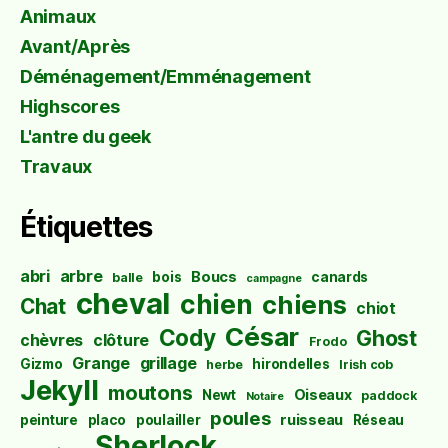
Animaux
Avant/Après
Déménagement/Emménagement
Highscores
L'antre du geek
Travaux
Étiquettes
abri
arbre
Boucs
bois
canards
balle
campagne
cheval
chien
chiens
Chat
chiot
César
Cody
Ghost
chèvres
clôture
Frodo
Grange
grillage
Gizmo
hirondelles
herbe
Irish cob
Jekyll
moutons
Oiseaux
Newt
paddock
Notaire
poules
ruisseau
peinture
placo
poulailler
Réseau
Sherlock