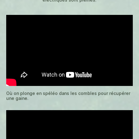
Où on plonge en spéléo dans les combles pour récupérer
une gaine.