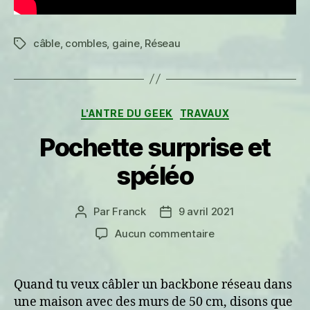
câble
,
combles
,
gaine
,
Réseau
Étiquettes
Catégories
L'ANTRE DU GEEK
TRAVAUX
Pochette surprise et
spéléo
Par
Franck
9 avril 2021
Auteur
Date
de
de
sur
Aucun commentaire
l’article
l’article
Pochette
surprise
et
Quand tu veux câbler un backbone réseau dans
spéléo
une maison avec des murs de 50 cm, disons que