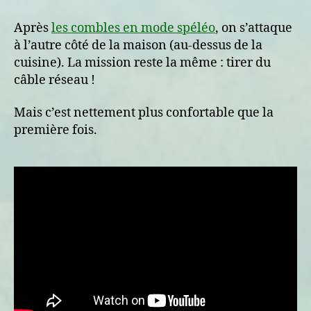
vraiment
trop
Après
les combles en mode spéléo
, on s’attaque
combles
à l’autre côté de la maison (au-dessus de la
cuisine). La mission reste la même : tirer du
câble réseau !
Mais c’est nettement plus confortable que la
première fois.