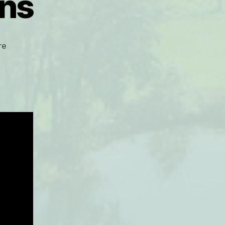
ons
sur
re
Râtelier
réparations