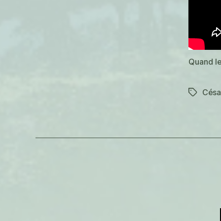
Quand le
Césa
Étiquett