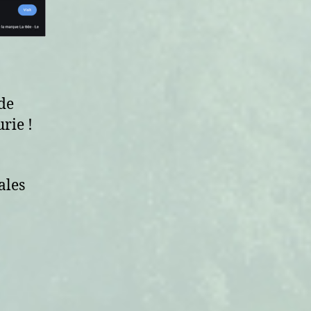
 de
rie !
ales