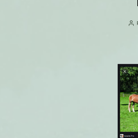
Au
de
l’a