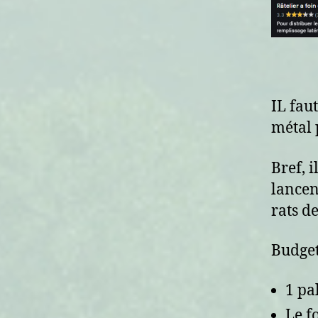
IL fau
métal 
Bref, 
lancen
rats d
Budget 
1 pa
Le f