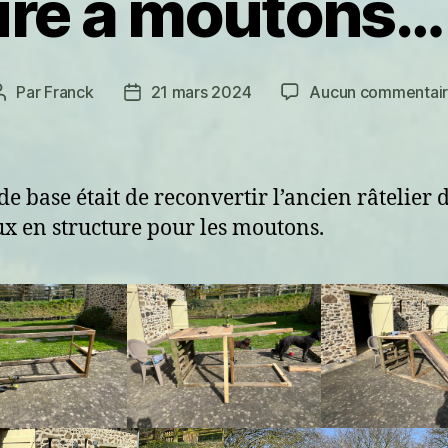
ure à moutons… 
Par
Franck
21 mars 2024
Aucun commentai
Auteur
Date
de
de
l’article
l’article
de base était de reconvertir l’ancien râtelier 
x en structure pour les moutons.