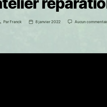
telier réparati
Par
Franck
8 janvier 2022
Aucun commentai
Auteur
Date
de
de
l’article
l’article