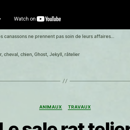
s canassons ne prennent pas soin de leurs affaires…
r
,
cheval
,
chien
,
Ghost
,
Jekyll
,
râtelier
es
Catégories
ANIMAUX
TRAVAUX
Le sale rat telie