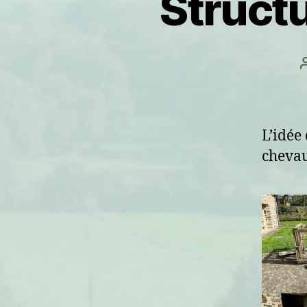
Struct
L’idée 
chevau