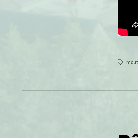
mout
Étiquett