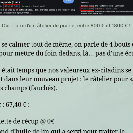
Oui … prix d’un râtelier de prairie, entre 800 € et 1800 € !!
t se calmer tout de même, on parle de 4 bouts
pour mettre du foin dedans, là… pas d’une écu
il était temps que nos valeureux ex-citadins se
t dans leur nouveau projet : le râtelier pour s
es champs (fauchés).
: 67,40 € :
lette de récup @ 0€
ond d’huile de lin qui a servi pour traiter le