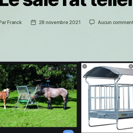
Par
Franck
28 novembre 2021
Aucun comment
teur
Date
de
rticle
l’article