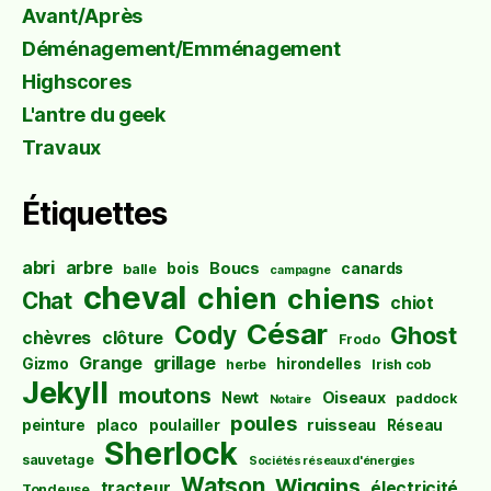
Avant/Après
Déménagement/Emménagement
Highscores
L'antre du geek
Travaux
Étiquettes
abri
arbre
Boucs
bois
canards
balle
campagne
cheval
chien
chiens
Chat
chiot
César
Cody
Ghost
chèvres
clôture
Frodo
Grange
grillage
Gizmo
hirondelles
herbe
Irish cob
Jekyll
moutons
Oiseaux
Newt
paddock
Notaire
poules
ruisseau
peinture
placo
poulailler
Réseau
Sherlock
sauvetage
Sociétés réseaux d'énergies
Watson
Wiggins
tracteur
électricité
Tondeuse