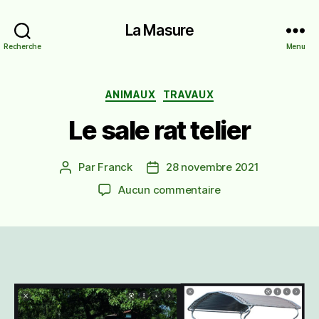
La Masure
Recherche
Menu
Catégories
ANIMAUX
TRAVAUX
Le sale rat telier
Par
Franck
28 novembre 2021
Auteur
Date
de
de
sur
Aucun commentaire
l’article
l’article
Le
sale
rat
telier