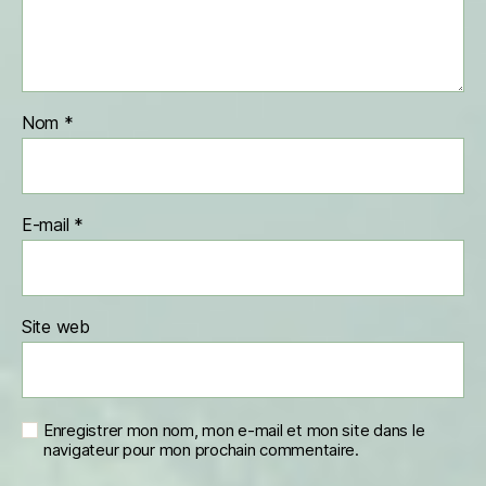
Nom
*
E-mail
*
Site web
Enregistrer mon nom, mon e-mail et mon site dans le
navigateur pour mon prochain commentaire.