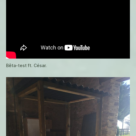
Bêta-test ft. César.