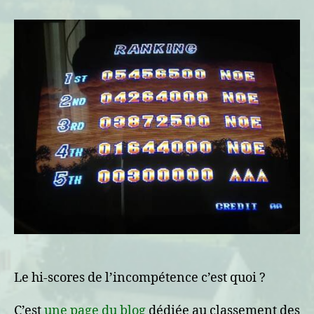
scores
–
Le
ranking
de
l’incompétence
Le hi-scores de l’incompétence c’est quoi ?
C’est
une page du blog
dédiée au classement des