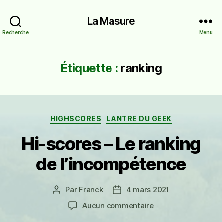
La Masure
Recherche
Menu
Étiquette :
ranking
Catégories
HIGHSCORES
L'ANTRE DU GEEK
Hi-scores – Le ranking
de l’incompétence
Par
Franck
4 mars 2021
Auteur
Date
de
de
sur
Aucun commentaire
l’article
l’article
Hi-