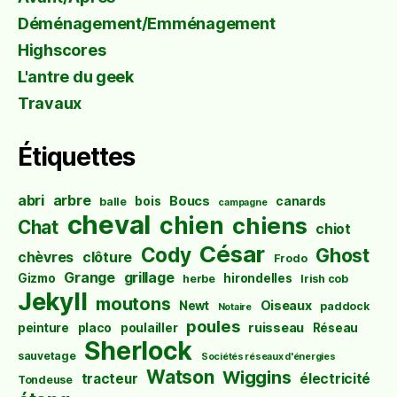
Déménagement/Emménagement
Highscores
L'antre du geek
Travaux
Étiquettes
abri
arbre
Boucs
bois
canards
balle
campagne
cheval
chien
chiens
Chat
chiot
César
Cody
Ghost
chèvres
clôture
Frodo
Grange
grillage
Gizmo
hirondelles
herbe
Irish cob
Jekyll
moutons
Oiseaux
Newt
paddock
Notaire
poules
ruisseau
peinture
placo
poulailler
Réseau
Sherlock
sauvetage
Sociétés réseaux d'énergies
Watson
Wiggins
tracteur
électricité
Tondeuse