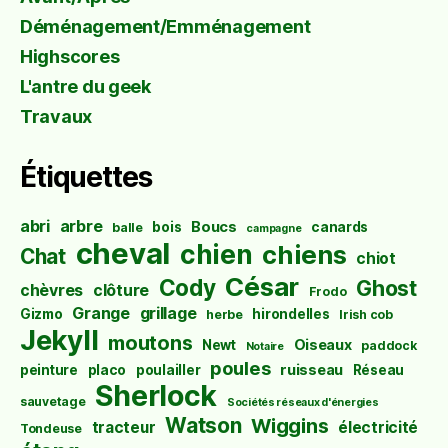
Déménagement/Emménagement
Highscores
L'antre du geek
Travaux
Étiquettes
abri
arbre
Boucs
bois
canards
balle
campagne
cheval
chien
chiens
Chat
chiot
César
Cody
Ghost
chèvres
clôture
Frodo
Grange
grillage
Gizmo
hirondelles
herbe
Irish cob
Jekyll
moutons
Oiseaux
Newt
paddock
Notaire
poules
ruisseau
peinture
placo
poulailler
Réseau
Sherlock
sauvetage
Sociétés réseaux d'énergies
Watson
Wiggins
tracteur
électricité
Tondeuse