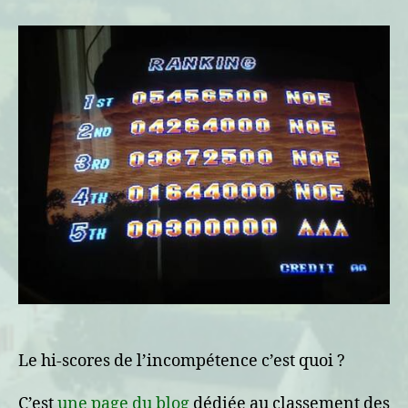
scores
–
Le
ranking
de
l’incompétence
Le hi-scores de l’incompétence c’est quoi ?
C’est
une page du blog
dédiée au classement des