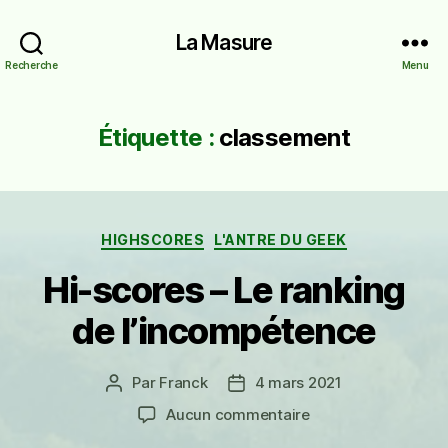
La Masure
Recherche
Menu
Étiquette :
classement
Catégories
HIGHSCORES
L'ANTRE DU GEEK
Hi-scores – Le ranking
de l’incompétence
Par
Franck
4 mars 2021
Auteur
Date
de
de
sur
Aucun commentaire
l’article
l’article
Hi-