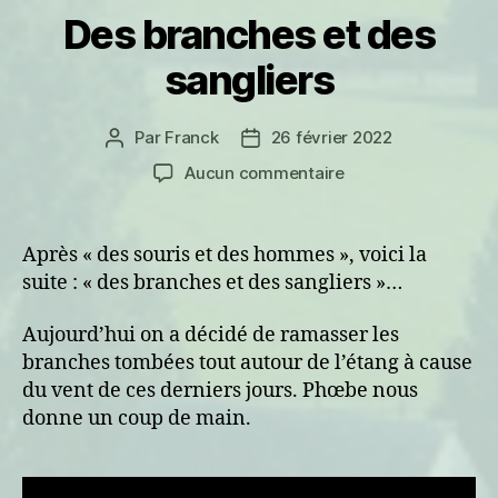
Des branches et des
sangliers
Par
Franck
26 février 2022
Auteur
Date
de
de
sur
Aucun commentaire
l’article
l’article
Des
branches
et
Après « des souris et des hommes », voici la
des
suite : « des branches et des sangliers »…
sangliers
Aujourd’hui on a décidé de ramasser les
branches tombées tout autour de l’étang à cause
du vent de ces derniers jours. Phœbe nous
donne un coup de main.