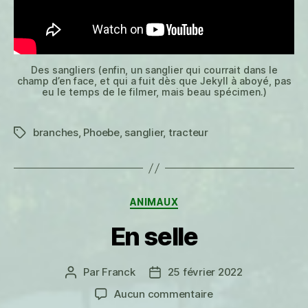
Des sangliers (enfin, un sanglier qui courrait dans le
champ d’en face, et qui a fuit dès que Jekyll à aboyé, pas
eu le temps de le filmer, mais beau spécimen.)
branches
,
Phoebe
,
sanglier
,
tracteur
Étiquettes
Catégories
ANIMAUX
En selle
Par
Franck
25 février 2022
Auteur
Date
de
de
sur
Aucun commentaire
l’article
l’article