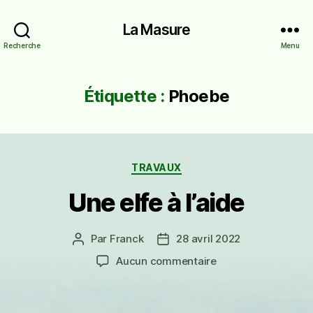
La Masure
Recherche
Menu
Étiquette :
Phoebe
Catégories
TRAVAUX
Une elfe à l’aide
Par
Franck
28 avril 2022
Auteur
Date
de
de
sur
Aucun commentaire
l’article
l’article
Une
elfe
à