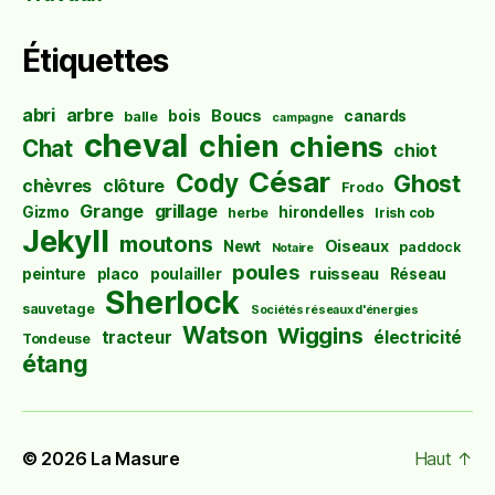
Étiquettes
abri
arbre
Boucs
bois
canards
balle
campagne
cheval
chien
chiens
Chat
chiot
César
Cody
Ghost
chèvres
clôture
Frodo
Grange
grillage
Gizmo
hirondelles
herbe
Irish cob
Jekyll
moutons
Oiseaux
Newt
paddock
Notaire
poules
ruisseau
peinture
placo
poulailler
Réseau
Sherlock
sauvetage
Sociétés réseaux d'énergies
Watson
Wiggins
tracteur
électricité
Tondeuse
étang
© 2026
La Masure
Haut
↑