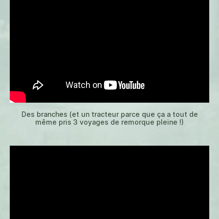
Des branches (et un tracteur parce que ça a tout de
même pris 3 voyages de remorque pleine !)